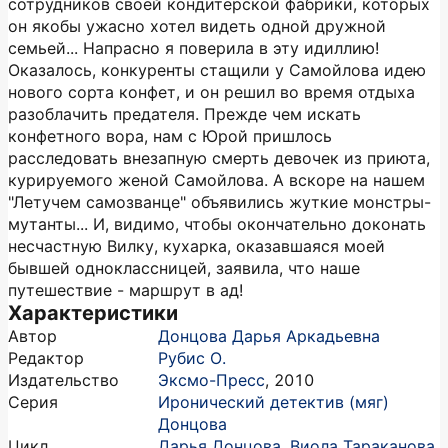
сотрудников своей кондитерской фабрики, которых
он якобы ужасно хотел видеть одной дружной
семьей... Напрасно я поверила в эту идиллию!
Оказалось, конкуренты стащили у Самойлова идею
нового сорта конфет, и он решил во время отдыха
разоблачить предателя. Прежде чем искать
конфетного вора, нам с Юрой пришлось
расследовать внезапную смерть девочек из приюта,
курируемого женой Самойлова. А вскоре на нашем
"Летучем самозванце" объявились жуткие монстры-
мутанты... И, видимо, чтобы окончательно доконать
несчастную Вилку, кухарка, оказавшаяся моей
бывшей одноклассницей, заявила, что наше
путешествие - маршрут в ад!
Характеристики
Автор
Донцова Дарья Аркадьевна
Редактор
Рубис О.
Издательство
Эксмо-Пресс
,
2010
Серия
Иронический детектив (мяг)
Донцова
Цикл
Дарья Донцова. Виола Тараканова.