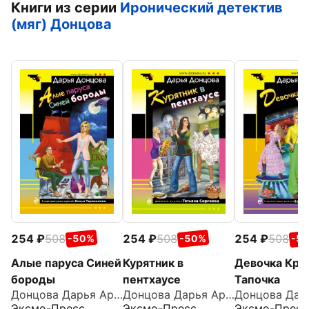
Книги из серии
Иронический детектив
(мяг) Донцова
254
508
254
508
254
508
-50%
-50%
-5
Алые паруса Синей
Курятник в
Девочка Кра
бороды
пентхаусе
Тапочка
Донцова Дарья Аркадьевна
Донцова Дарья Аркадьевна
Эксмо-Пресс
Эксмо-Пресс
Эксмо-Пресс