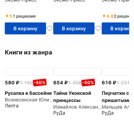
5
1 рецензия
4.8
2 реценз
В корзину
В корзину
В корзин
Книги из жанра
580
1 160
654
1 308
616
1 231
-50%
-50%
-
Русалка в бассейне
Тайна Укокской
Перчатки с
Вознесенская Юлия Николаевна
принцессы
пришитыми
Лепта
Измайлов Александр
пальцами
РуДа
РуДа