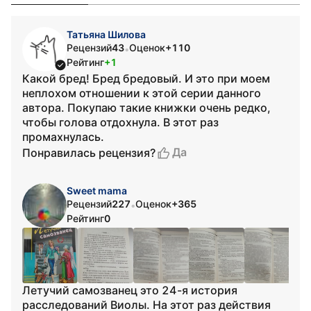
Татьяна Шилова
Рецензий
43
Оценок
+110
•
Рейтинг
+1
Какой бред! Бред бредовый. И это при моем
неплохом отношении к этой серии данного
автора. Покупаю такие книжки очень редко,
чтобы голова отдохнула. В этот раз
промахнулась.
Да
Понравилась рецензия?
Sweet mama
Рецензий
227
Оценок
+365
•
Рейтинг
0
Летучий самозванец это 24-я история
расследований Виолы. На этот раз действия