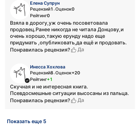
Елена Супрун
Рецензий
1
Оценок
0
•
Рейтинг
0
Взяла в дорогу,уж очень посоветовала
продовец.Ранее никогда не читала Донцову,и
очень хорошо,такую ерунду надо еще
придумать ,опубликовать,да ещё и продовать.
Да
Понравилась рецензия?
Инесса Хохлова
Рецензий
8
Оценок
+20
•
Рейтинг
+1
Скучная и не интересная книга.
Псевдосмешные ситуации высосаны из пальца.
Да
Понравилась рецензия?
Показать еще 5