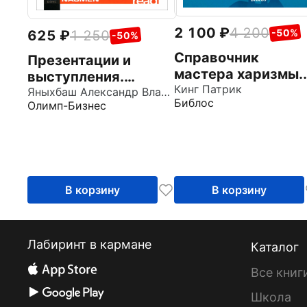
2 100
4 200
-50%
625
1 250
-50%
Справочник
Презентации и
мастера харизмы.
выступления.
174 поведенчески
Кинг Патрик
Кратко, ясно,
Яныхбаш Александр Владимирович
Библос
Олимп-Бизнес
правила, чтобы
просто. Подготовка
очаровывать,
и проведение
привлекать
публичных
выступлений
В корзину
В корзину
Лабиринт в кармане
Каталог
Все книг
Школа