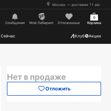
Москва
— доставим 11 авг.
0
Сообщения
Mой Лабиринт
Отложенные
Корзина
 Сейчас
Клуб
Акции
Нет в продаже
Отложить