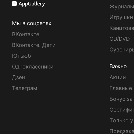
Журнал
Игрушки
Мы в соцсетях
Канцтов
ВКонтакте
CD/DVD
ВКонтакте. Дети
Сувенир
Ютьюб
Важно
Одноклассники
Дзен
Акции
Телеграм
Главные 
Бонус за
Сертифи
Только у
Предзак