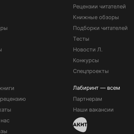
ы
Рецензии читателей
Книжные обзоры
ары
Подборки читателей
Тесты
ы
Новости Л.
Конкурсы
Спецпроекты
Лабиринт — всем
книги
 рецензию
Партнерам
каты
Наши вакансии
 нас
азы