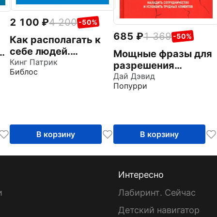
2 100
4 200
-50%
685
1 369
-50%
Как располагать к
себе людей.
Мощные фразы для
Искусство обаяния,
Кинг Патрик
х
разрешения
Библос
светской беседы и
рабочих конфликтов
Дай Дэвид
социального
Попурри
интеллекта
В корзину
В корзину
Интересно
и
Лабиринт. Сейчас
Детский навигатор