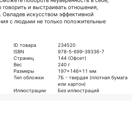
 сможете побороть неуверенность в себе,
о говорить и выстраивать отношения,
. Овладев искусством эффективной
ения с людьми не только положительные
ID товара
234520
ISBN
978-5-699-39336-7
Страниц
144
(Офсет)
Вес
240
г
Размеры
197x146x11
мм
Тип обложки
7Б - твердая (плотная бумага
или картон)
Иллюстрации
Без иллюстраций