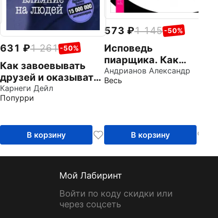
5
573
1 145
-50%
К
Исповедь
631
1 261
-50%
а
пиарщика. Как
к
Ма
Как завоевывать
заставить людей
Андрианов Александр
По
т
друзей и оказывать
Весь
поверить во что
у
влияние на людей
Карнеги Дейл
угодно
Попурри
м
п
В корзину
В корзину
Мой Лабиринт
Войти по коду скидки или
через соцсеть