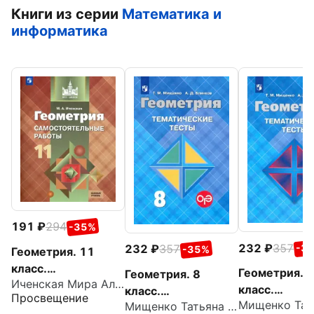
Книги из серии
Математика и
информатика
191
294
-35%
232
357
232
357
-3
-35%
Геометрия. 11
класс.
Геометрия. 7
Геометрия. 8
Иченская Мира Александровна
Самостоятельные
класс.
класс.
Просвещение
работы. Базовый
Мищенко Татьяна Михайловна
Тематически
Тематические