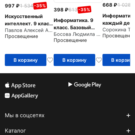
668
1 028
-
997
1 534
-35%
398
613
-35%
Информатика
Искусственный
Информатика. 9
каждый день
интеллект. 9 класс.
класс. Базовый
классы. Тре
Павлов Алексей Александрович
Учебное пособие +
Босова Людмила Леонидовна
уровень. Рабочая
Просвещени
Просвещение
цифровое
Просвещение
тетрадь. Часть 1
дополнение
В корзину
В корзину
В корзин
Мы в соцсетях
Каталог