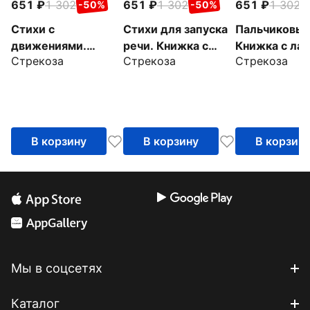
651
1 302
651
1 302
651
1 302
-50%
-50%
-
Стихи с
Стихи для запуска
Пальчиковые
движениями.
речи. Книжка с
Книжка с ла
Стрекоза
Стрекоза
Стрекоза
Книжка с лапками
лапками
В корзину
В корзину
В корзин
Мы в соцсетях
Каталог