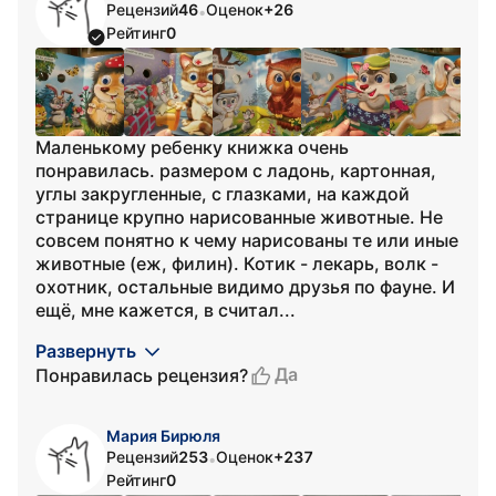
Рецензий
46
Оценок
+26
•
Рейтинг
0
Маленькому ребенку книжка очень
понравилась. размером с ладонь, картонная,
углы закругленные, с глазками, на каждой
странице крупно нарисованные животные. Не
совсем понятно к чему нарисованы те или иные
животные (еж, филин). Котик - лекарь, волк -
охотник, остальные видимо друзья по фауне. И
ещё, мне кажется, в считал...
Развернуть
Да
Понравилась рецензия?
Мария Бирюля
Рецензий
253
Оценок
+237
•
Рейтинг
0