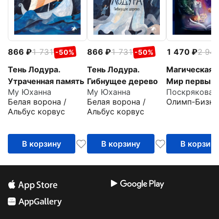
866
1 731
866
1 731
1 470
2 94
-50%
-50%
Тень Лодура.
Тень Лодура.
Магическая с
Утраченная память
Гибнущее дерево
Мир первый
Му Юханна
Му Юханна
Поскрякова 
Белая ворона /
Белая ворона /
Олимп-Бизне
Альбус корвус
Альбус корвус
В корзину
В корзину
В корзин