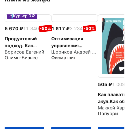
Курьер 0 ₽
5 670
11 340
1 617
3 234
-50%
-50%
Продуктовый
Оптимизация
подход. Как
управления
Борисов Евгений
Шориков Андрей Федорович
создавать
производственным
Олимп-Бизнес
Физматлит
продукты, которые
и системами.
зарабатывают
Динамические
модели, методы и
алгоритмы
505
1 009
-
Как плавать 
акул.Как обо
Маккей Харв
конкурентов 
Попурри
торговле,
управлении,