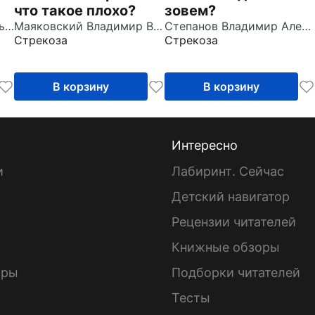
зовем?
что такое плохо?
Степанов Владимир Александрович
Махотин Сергей Анатольевич
Маяковский Владимир Владимирович
Стрекоза
Стрекоза
В корзину
В корзину
Интересно
и
Лабиринт. Сейчас
Детский навигатор
ы
Рецензии читателей
Книжные обзоры
ары
Подборки читателей
Тесты