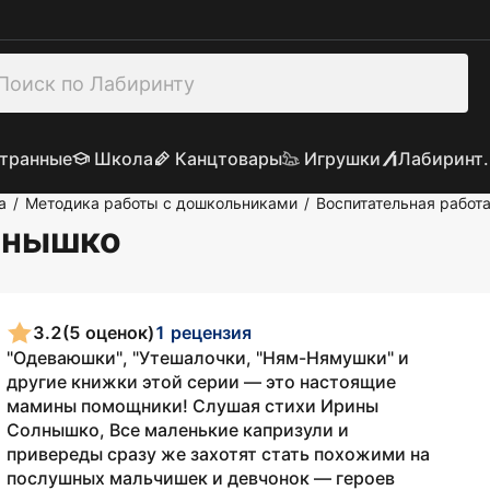
транные
Школа
Канцтовары
Игрушки
Лабиринт.
а
Методика работы с дошкольниками
Воспитательная работ
/
/
лнышко
3.2
(5 оценок)
1 рецензия
"Одеваюшки", "Утешалочки, "Ням-Нямушки" и
другие книжки этой серии — это настоящие
мамины помощники! Слушая стихи Ирины
Солнышко, Все маленькие капризули и
привереды сразу же захотят стать похожими на
послушных мальчишек и девчонок — героев