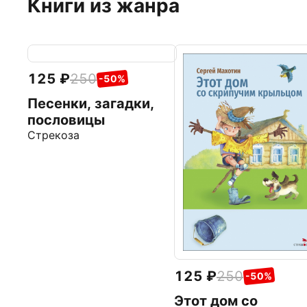
Книги из жанра
125
250
-50%
Песенки, загадки,
пословицы
Стрекоза
125
250
-50%
Этот дом со