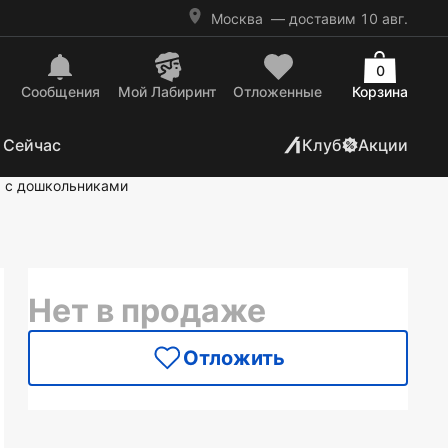
Москва
— доставим 10 авг.
0
Сообщения
Mой Лабиринт
Отложенные
Корзина
 Сейчас
Клуб
Акции
а с дошкольниками
Нет в продаже
Отложить