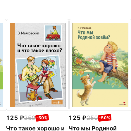
125
250
125
250
-50%
-50%
Что мы Родиной
Что такое хорошо и