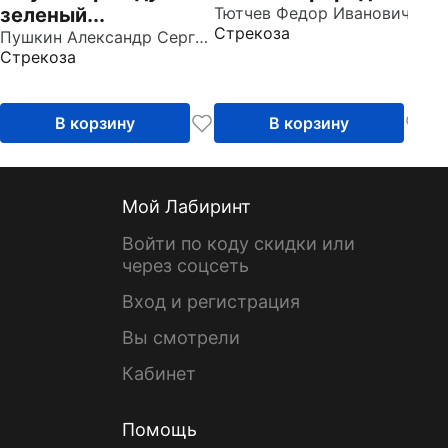
зеленый...
Тютчев Федор Иванович
Стрекоза
Пушкин Александр Сергеевич
Стрекоза
В корзину
В корзину
Мой Лабиринт
Войти по коду скидки или
через соцсеть
Вход и регистрация
Вы смотрели
Кабинет
Помощь