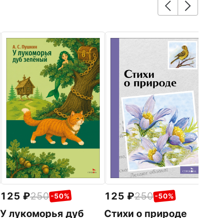
1
М
С
Ст
125
250
125
250
-50%
-50%
У лукоморья дуб
Стихи о природе