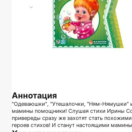
Аннотация
"Одеваюшки", "Утешалочки, "Ням-Нямушки" и
мамины помощники! Слушая стихи Ирины Со
привереды сразу же захотят стать похожим
героев стихов! И станут настоящими мами