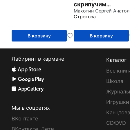
скрипучим
крыльцом
Стрекоза
В корзину
В корзину
Лабиринт в кармане
Каталог
Все книг
Школа
Журнал
Игрушки
Мы в соцсетях
Канцтов
ВКонтакте
CD/DVD
ВКонтакте. Дети