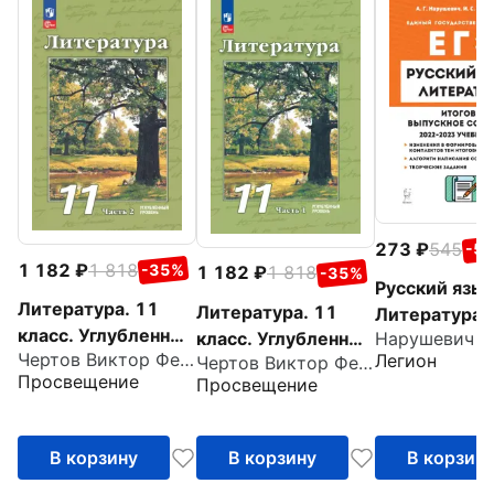
273
545
-5
1 182
1 818
-35%
1 182
1 818
-35%
Русский язык
Литература. 11
Литература. 11
Литература.
класс. Углубленный
класс. Углубленный
класс. Итого
Чертов Виктор Федорович
Легион
уровень. Учебное
Чертов Виктор Федорович
уровень. Учебное
выпускное
Просвещение
Просвещение
пособие. Часть 2
пособие. Часть 1
сочинение
В корзину
В корзину
В корзин