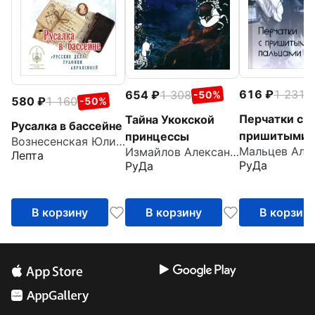
616
1 231
654
1 308
-
-50%
580
1 160
-50%
Перчатки с
Тайна Укокской
Русалка в бассейне
пришитыми
принцессы
Вознесенская Юлия Николаевна
Измайлов Александр
пальцами
Лепта
РуДа
РуДа
В корзину
В корзину
В корзин