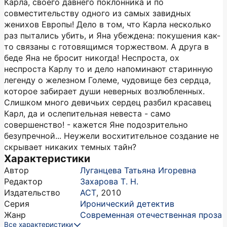
Карла, своего давнего поклонника и по
совместительству одного из самых завидных
женихов Европы! Дело в том, что Карла несколько
раз пытались убить, и Яна убеждена: покушения как-
то связаны с готовящимся торжеством. А друга в
беде Яна не бросит никогда! Неспроста, ох
неспроста Карлу то и дело напоминают старинную
легенду о железном Големе, чудовище без сердца,
которое забирает души неверных возлюбленных.
Слишком много девичьих сердец разбил красавец
Карл, да и ослепительная невеста - само
совершенство! - кажется Яне подозрительно
безупречной... Неужели восхитительное создание не
скрывает никаких темных тайн?
Характеристики
Автор
Луганцева Татьяна Игоревна
Редактор
Захарова Т. Н.
Издательство
АСТ
,
2010
Серия
Иронический детектив
Жанр
Современная отечественная проза
Все характеристики