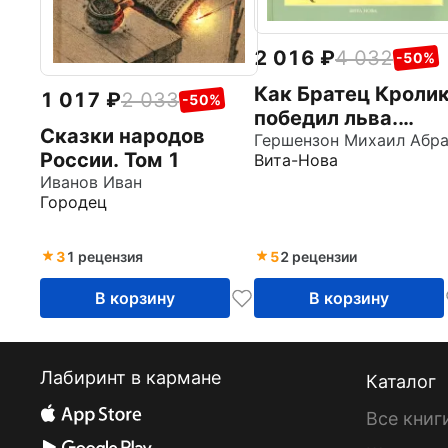
2 016
4 032
-50%
Как Братец Кроли
1 017
2 033
-50%
победил льва.
Сказки народов
Сказки о животны
России. Том 1
Вита-Нова
Иванов Иван
Городец
3
1 рецензия
5
2 рецензии
В корзину
В корзину
Лабиринт в кармане
Каталог
Все книг