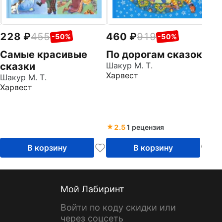
228
455
460
919
-50%
-50%
Самые красивые
По дорогам сказок
сказки
Шакур М. Т.
Харвест
Шакур М. Т.
Харвест
2.5
1 рецензия
В корзину
В корзину
Мой Лабиринт
Войти по коду скидки или
через соцсеть