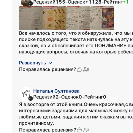
Рецензий
155
Оценок
+1128
Рейтинг
+1
•
•
Все началось с того, что я обнаружила, что мы
поиске подходящего текста наткнулась на эту к
сказкой, но и обеспечивает его ПОНИМАНИЕ пр
наводящие вопросы, отвечая на которые ребенок
Развернуть
Да
Понравилась рецензия?
Наталья Султанова
Рецензий
2
Оценок
0
Рейтинг
0
•
•
Я в восторге от этой книги.Очень красочная,с
интересными заданиями для малыша.Книжку не 
любимые детьми, задания к этим сказкам выпо
прочитанному.
Да
Понравилась рецензия?