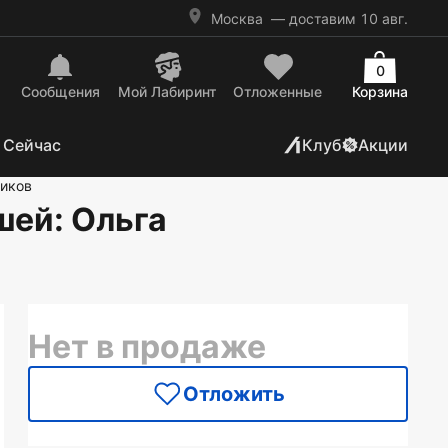
Москва
— доставим 10 авг.
0
Сообщения
Mой Лабиринт
Отложенные
Корзина
 Сейчас
Клуб
Акции
ников
шей
: Ольга
Нет в продаже
Отложить