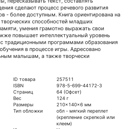
ы, пересказывать текст, составлять
ения сделают процесс речевого развития
ов - более доступным. Книга ориентирована на
 творческих способностей младших
памяти, умения грамотно выражать свои
также повышает интеллектуальный уровень
ии с традиционными программами образования
 обучения в процессе игры. Адресовано
ьным малышам, а также творчески
ID товара
257511
ISBN
978-5-699-44172-3
Страниц
64
(Офсет)
Вес
124
г
Размеры
210x140x6
мм
Тип обложки
обл - мягкий переплет
(крепление скрепкой или
клеем)