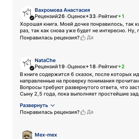
Вахромова Анастасия
Рецензий
26
Оценок
+33
Рейтинг
+1
•
•
Хорошая книга. Моей дочке понравилось, так к
раз, так как снова уже будет не интересно. Ну
Да
Понравилась рецензия?
NataChe
Рецензий
19
Оценок
+18
Рейтинг
+2
•
•
В книге содержится 6 сказок, после которых и
направленные на проверку понимания прочитан
Вопросы требуют развернутого ответа, что зас
Сыну 2,5 года, пока выполняет простейшие зада
Развернуть
Да
Понравилась рецензия?
Mex-mex