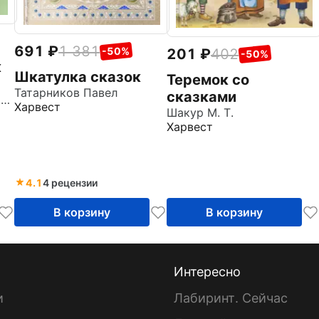
691
1 381
-50%
201
402
-50%
к
Шкатулка сказок
Теремок со
Татарников Павел
сказками
х
Гершензон Михаил Абрамович
Харвест
Шакур М. Т.
Харвест
4.1
4 рецензии
В корзину
В корзину
Интересно
и
Лабиринт. Сейчас