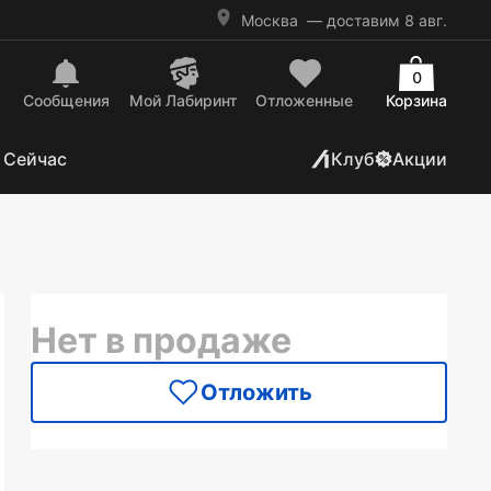
Москва
— доставим 8 авг.
0
Сообщения
Mой Лабиринт
Отложенные
Корзина
 Сейчас
Клуб
Акции
Нет в продаже
Отложить