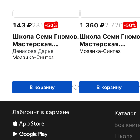
143
285
1 360
2 720
-50%
-50%
Школа Семи Гномов.
Школа Семи Гномо
Мастерская.
Мастерская.
Декоративное
Денисова Дарья
Развивающий наб
Мозаика-Синтез
Мозаика-Синтез
творчество 6+
для творчества 6+
5 книг + канцтова
+ бонус
В корзину
В корзину
Лабиринт в кармане
Каталог
Все книг
Школа