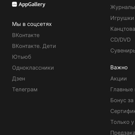
Журнал
Игрушки
Мы в соцсетях
Канцтов
ВКонтакте
CD/DVD
ВКонтакте. Дети
Сувенир
Ютьюб
Важно
Одноклассники
Дзен
Акции
Телеграм
Главные 
Бонус за
Сертифи
Только у
Предзак