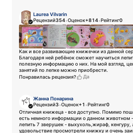
Laurea Vilvarin
Рецензий
354
Оценок
+814
Рейтинг
0
•
•
Как и все развивающие книжечки из данной сери
Благодаря ней ребёнок сможет научиться лепи
полезную информацию о них. На мой взгляд, це
занятий по лепке можно приобрести.
Да
Понравилась рецензия?
Жанна Понарина
Рецензий
3
Оценок
+1
Рейтинг
0
•
•
Отличная книжеца - все доступно. Помимо пош
есть немного информации о данном животном - 
лепить 7 зверушек - выхухоль,жираф, кенгуру, л
удовольствие просмотрели книжку и очень заин