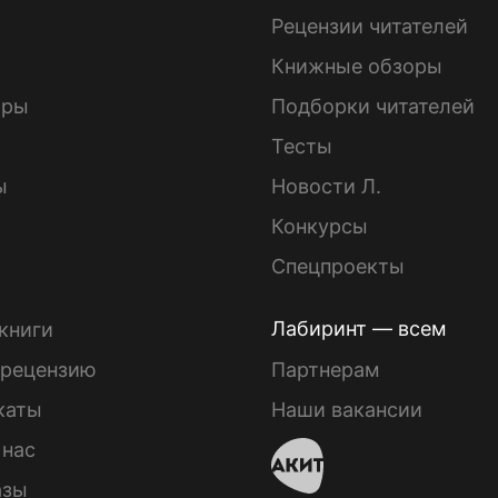
ы
Рецензии читателей
Книжные обзоры
ары
Подборки читателей
Тесты
ы
Новости Л.
Конкурсы
Спецпроекты
Лабиринт — всем
книги
 рецензию
Партнерам
каты
Наши вакансии
 нас
азы