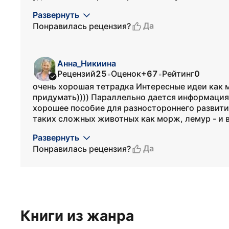
Развернуть
Да
Понравилась рецензия?
Анна_Никиина
Рецензий
25
Оценок
+67
Рейтинг
0
•
•
очень хорошая тетрадка Интересные идеи как 
придумать)))) Параллельно дается информация 
хорошее пособие для разностороннего развития
таких сложных животных как морж, лемур - и вс
Развернуть
Да
Понравилась рецензия?
Книги из жанра