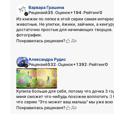
Варвара Грашина
Рецензий
35
Оценок
+194
Рейтинг
0
•
•
Из книжек по лепке в этой серии самая интере
животные. Не улитки, ёжики, зайчики, а кенгур
достаточно простые для начинающих творцов.
фотографии.
Да
Понравилась рецензия?
Александра Рудис
Рецензий
532
Оценок
+1392
Рейтинг
0
•
•
Купила больше для себя, потому что дочка 3 го
меня сможет что-нибудь похожее воплотить :) 
что серию "Это может ваш малыш" мы уже всю 
Да
Понравилась рецензия?