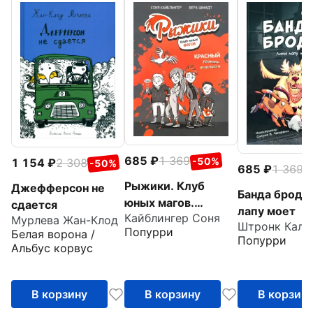
685
1 369
-50%
1 154
2 308
-50%
685
1 369
-
Рыжики. Клуб
Джефферсон не
Банда бродяг
юных магов.
сдается
лапу моет
Кайблингер Соня
Красный уровень
Мурлева Жан-Клод
Штронк Калл
Попурри
Белая ворона /
опасности
Попурри
Альбус корвус
В корзину
В корзину
В корзин