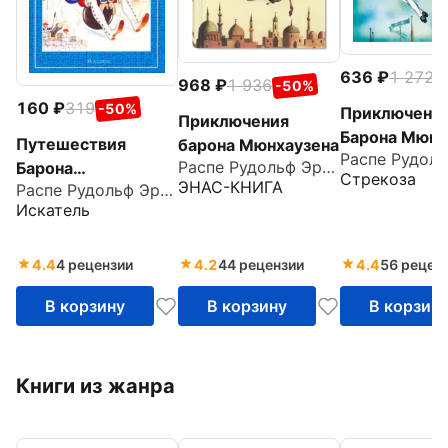
636
1 272
-
968
1 936
-50%
160
319
-50%
Приключени
Приключения
Барона Мюнх
Путешествия
барона Мюнхаузена
Распе Рудольф Эрих
Барона
Стрекоза
ЭНАС-КНИГА
Распе Рудольф Эрих
Мюнхгаузена
Искатель
4.4
4 рецензии
4.2
44 рецензии
4.4
56 рецен
В корзину
В корзину
В корзин
Книги из жанра