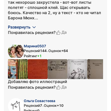
так нехорошо захрустела - вот-вот листы
полетят - сплошной клей. Щас открывать
боюсь. Качество на 2, ну а текст - кто не читал
Барона Мюнх...
Развернуть
Да
Понравилась рецензия?
Марина0507
Рецензий
144
Оценок
+64
•
Рейтинг
+1
Добавляю фото иллюстраций
Да
Понравилась рецензия?
Ольга Совастеева
Рецензий
7
Оценок
+10
•
Рейтинг
0