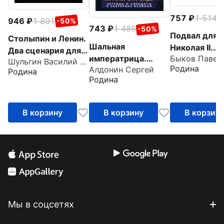
757
1 514
-
946
1 891
-50%
743
1 486
-50%
Подвал для
Столыпин и Ленин.
Шальная
Николая II.
Два сценария для
императрица.
Мемуары
Шульгин Василий Витальевич
России
Родина
Алдонин Сергей
Легенды и
исполнителе
Родина
Родина
анекдоты о
Екатерине Великой
В корзину
В корзину
В корзин
Мы в соцсетях