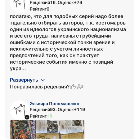
Рецензий
16
Оценок
+74
•
Рейтинг
0
полагаю, что для подобных серий надо более
тщательно отбирать авторов, т.к. костомаров
один из идеологов украинского национализма
и все его труды, написаны с грубейшими
ошибками с исторической точки зрения и
исключительно с учетом личностных
предпочтений того, как он трактует
исторические события именно с позиций
укра...
Развернуть
Да
Понравилась рецензия?
Эльвира Пономаренко
Рецензий
93
Оценок
+119
•
Рейтинг
+1