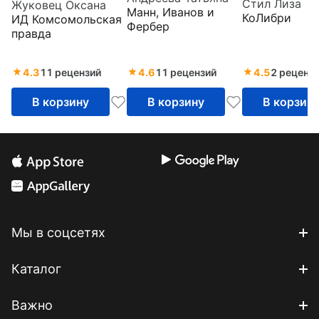
Стил Лиза
Жуковец Оксана
кулинарных
красивых и
Манн, Иванов и
Хэллоуина
КоЛибри
ИД Комсомольская
шедевров,
здоровых
Фербер
правда
рецептов,
завтраков на
маленьких
каждый день
4.3
11 рецензий
4.6
11 рецензий
4.5
2 реценз
хитростей и
вариаций
В корзину
В корзину
В корзин
Мы в соцсетях
Каталог
Важно