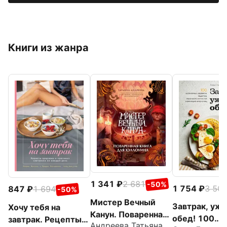
Книги из жанра
1 341
2 681
-50%
1 754
3 50
847
1 694
-50%
Мистер Вечный
Завтрак, ужин
Хочу тебя на
Канун. Поваренная
обед! 100
завтрак. Рецепты
Андреева Татьяна
книга для