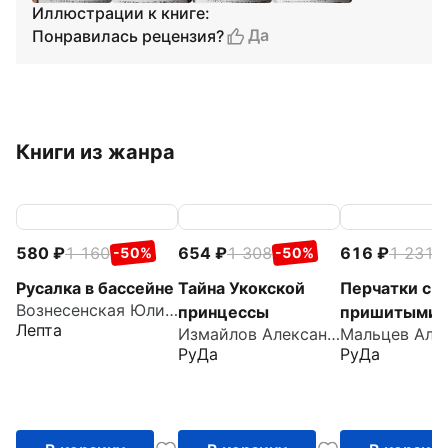
Иллюстрации к книге:
Да
Понравилась рецензия?
Книги из жанра
580
1 160
654
1 308
616
1 231
-50%
-50%
-
Русалка в бассейне
Тайна Укокской
Перчатки с
Вознесенская Юлия Николаевна
принцессы
пришитыми
Лепта
Измайлов Александр
пальцами
РуДа
РуДа