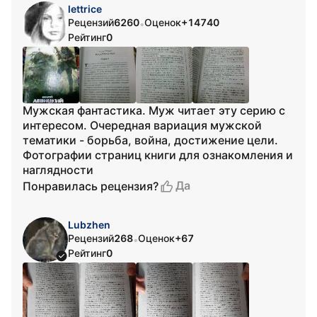
lettrice
Рецензий
6260
Оценок
+14740
•
Рейтинг
0
Мужская фантастика. Муж читает эту серию с
интересом. Очередная вариация мужской
тематики - борьба, война, достижение цели.
Фотографии страниц книги для ознакомления и
наглядности
Да
Понравилась рецензия?
Lubzhen
Рецензий
268
Оценок
+67
•
Рейтинг
0