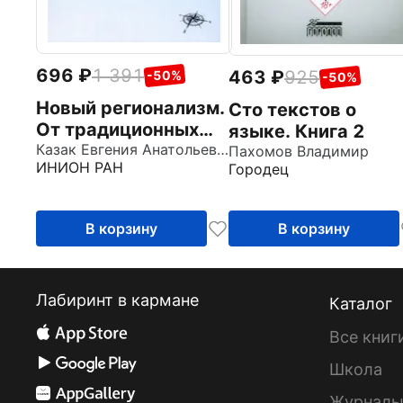
696
1 391
463
925
-50%
-50%
Новый регионализм.
Сто текстов о
От традиционных
языке. Книга 2
форм диалектов к
Казак Евгения Анатольевна
Пахомов Владимир
ИНИОН РАН
Городец
новым реалиям
В корзину
В корзину
Лабиринт в кармане
Каталог
Все книг
Школа
Журнал