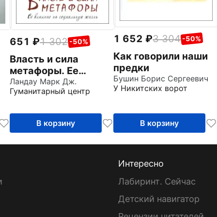
1 652
3 304
-50%
651
1 302
-50%
Как говорили наши
Власть и сила
предки
метафоры. Ее
Бушин Борис Сергеевич
влияние на
Ландау Марк Дж.
У Никитских ворот
Гуманитарный центр
социальную жизнь
В корзину
В корзину
Интересно
и
Лабиринт. Сейчас
Детский навигатор
ы
Рецензии читателей