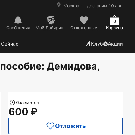
Москва
— доставим 10 авг.
0
Сообщения
Mой Лабиринт
Отложенные
Корзина
 Сейчас
Клуб
Акции
 пособие
: Демидова,
Ожидается
600
Отложить