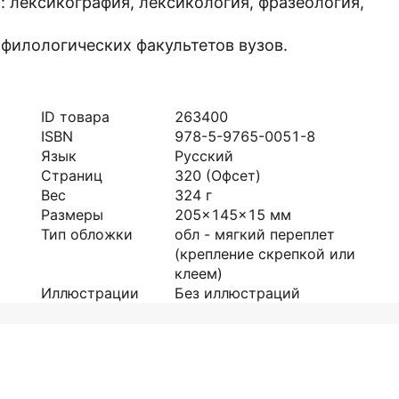
 лексикография, лексикология, фразеология,
 филологических факультетов вузов.
ID товара
263400
ISBN
978-5-9765-0051-8
Язык
Русский
Страниц
320
(Офсет)
Вес
324
г
Размеры
205x145x15
мм
Тип обложки
обл - мягкий переплет
(крепление скрепкой или
клеем)
Иллюстрации
Без иллюстраций