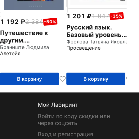
1 201
1 847
-35%
1 192
2 384
-50%
Русский язык.
Путешествие к
Базовый уровень.
другим.
Учебник для СПО.
Фролова Татьяна Яковлевна
Транскультурные
Браниште Людмила
Просвещение
Часть 2
Алетейя
ценности и
приверженность
идентичности.
Сборник научных
В корзину
В корзину
статей
Мой Лабиринт
Войти по коду скидки или
через соцсеть
Вход и регистрация