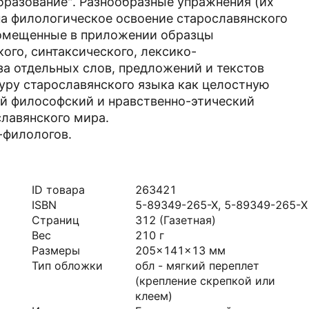
бразование". Разнообразные упражнения (их
на филологическое освоение старославянского
Помещенные в приложении образцы
ого, синтаксического, лексико-
за отдельных слов, предложений и текстов
туру старославянского языка как целостную
ый философский и нравственно-этический
славянского мира.
-филологов.
ID товара
263421
ISBN
5-89349-265-X, 5-89349-265-Х
Страниц
312
(Газетная)
Вес
210
г
Размеры
205x141x13
мм
Тип обложки
обл - мягкий переплет
(крепление скрепкой или
клеем)