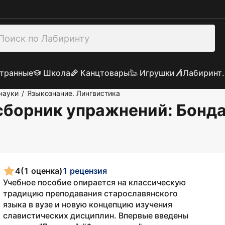
транные
Школа
Канцтовары
Игрушки
Лабиринт.
науки
Языкознание. Лингвистика
/
 сборник упражнений
: Бонд
4
(1 оценка)
1 рецензия
Учебное пособие опирается на классическую
традицию преподавания старославянского
языка в вузе и новую концепцию изучения
славистических дисциплин. Впервые введены