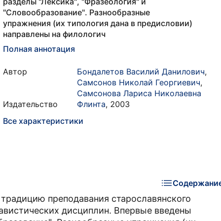
разделы "Лексика", "Фразеология" и
"Словообразование". Разнообразные
упражнения (их типология дана в предисловии)
направлены на филологич
Полная аннотация
Автор
Бондалетов Василий Данилович
,
Самсонов Николай Георгиевич
,
Самсонова Лариса Николаевна
Издательство
Флинта
,
2003
Все характеристики
Содержани
 традицию преподавания старославянского
лавистических дисциплин. Впервые введены