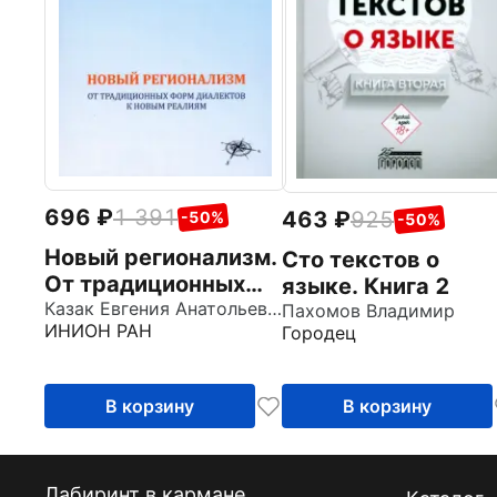
696
1 391
463
925
-50%
-50%
Новый регионализм.
Сто текстов о
От традиционных
языке. Книга 2
форм диалектов к
Казак Евгения Анатольевна
Пахомов Владимир
ИНИОН РАН
Городец
новым реалиям
В корзину
В корзину
Лабиринт в кармане