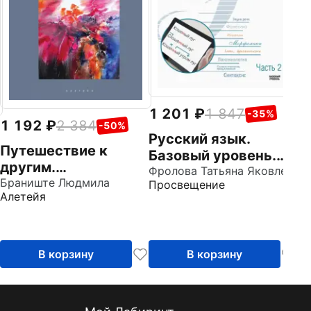
Пр
Ч
1 201
1 847
-35%
1 192
2 384
-50%
Русский язык.
Путешествие к
Базовый уровень.
другим.
Учебник для СПО.
Фролова Татьяна Яковлевна
Транскультурные
Браниште Людмила
Просвещение
Часть 2
Алетейя
ценности и
приверженность
идентичности.
Сборник научных
В корзину
В корзину
статей