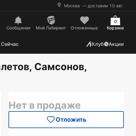
Москва
— доставим 10 авг.
0
Сообщения
Mой Лабиринт
Отложенные
Корзина
 Сейчас
Клуб
Акции
алетов, Самсонов,
Нет в продаже
Отложить