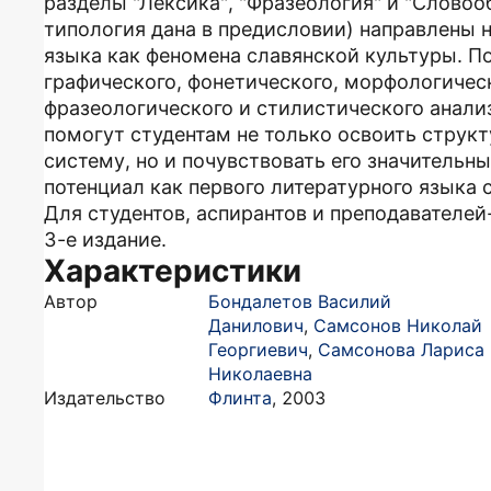
разделы "Лексика", "Фразеология" и "Словоо
типология дана в предисловии) направлены 
языка как феномена славянской культуры. 
графического, фонетического, морфологическ
фразеологического и стилистического анали
помогут студентам не только освоить струк
систему, но и почувствовать его значительн
потенциал как первого литературного языка 
Для студентов, аспирантов и преподавателей
3-е издание.
Характеристики
Автор
Бондалетов Василий
Данилович
,
Самсонов Николай
Георгиевич
,
Самсонова Лариса
Николаевна
Издательство
Флинта
,
2003