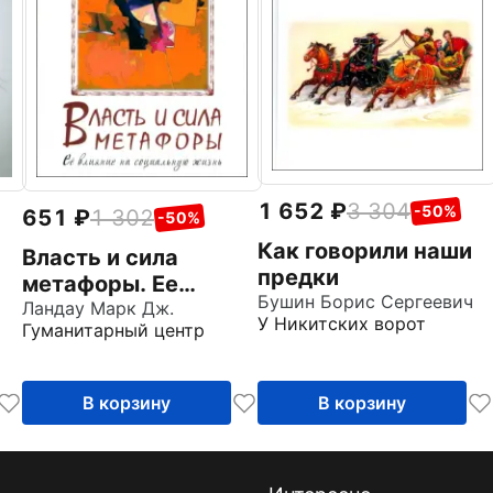
1 652
3 304
-50%
651
1 302
-50%
Как говорили наши
Власть и сила
предки
метафоры. Ее
Бушин Борис Сергеевич
влияние на
Ландау Марк Дж.
У Никитских ворот
Гуманитарный центр
социальную жизнь
В корзину
В корзину