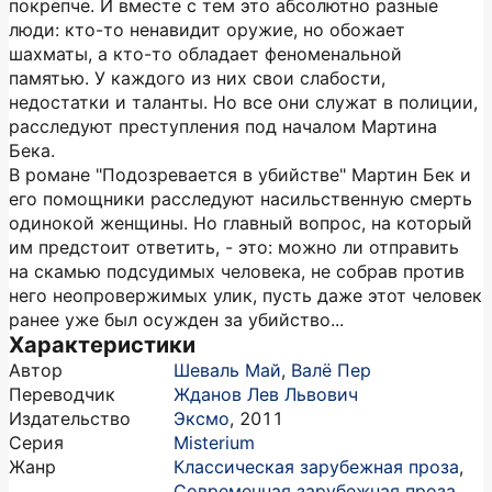
покрепче. И вместе с тем это абсолютно разные
люди: кто-то ненавидит оружие, но обожает
шахматы, а кто-то обладает феноменальной
памятью. У каждого из них свои слабости,
недостатки и таланты. Но все они служат в полиции,
расследуют преступления под началом Мартина
Бека.
В романе "Подозревается в убийстве" Мартин Бек и
его помощники расследуют насильственную смерть
одинокой женщины. Но главный вопрос, на который
им предстоит ответить, - это: можно ли отправить
на скамью подсудимых человека, не собрав против
него неопровержимых улик, пусть даже этот человек
ранее уже был осужден за убийство...
Характеристики
Автор
Шеваль Май
,
Валё Пер
Переводчик
Жданов Лев Львович
Издательство
Эксмо
,
2011
Серия
Misterium
Жанр
Классическая зарубежная проза
,
Современная зарубежная проза