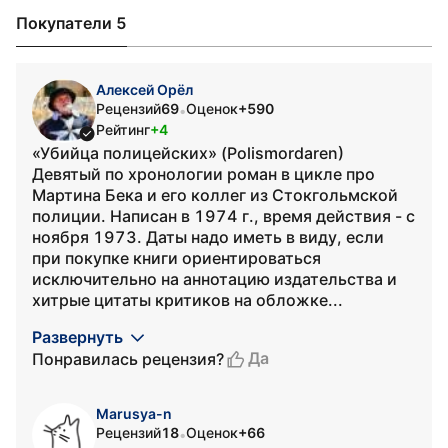
Покупатели 5
Алексей Орёл
Рецензий
69
Оценок
+590
•
Рейтинг
+4
«Убийца полицейских» (Polismordaren)
Девятый по хронологии роман в цикле про
Мартина Бека и его коллег из Стокгольмской
полиции. Написан в 1974 г., время действия - с
ноября 1973. Даты надо иметь в виду, если
при покупке книги ориентироваться
исключительно на аннотацию издательства и
хитрые цитаты критиков на обложке...
Развернуть
Да
Понравилась рецензия?
Marusya-n
Рецензий
18
Оценок
+66
•