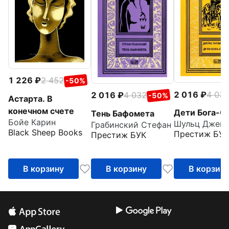
1 226
2 452
-50%
2 016
4 03
2 016
4 032
-50%
Астарта. В
конечном счете
Дети Бога-С
Тень Бафомета
Бойе Карин
Грабинский Стефан
Black Sheep Books
Престиж БУК
Престиж БУК
В корзину
В корзину
В корзин