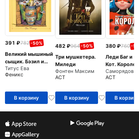
391
782
-50%
482
964
380
760
-50%
-5
Великий мышиный
Три мушкетера.
Леди Баг и С
сыщик. Бэзил и
Миледи
Кот. Королев
Титус Ева
Кошачья пещера
Фонтен Максим
Феникс
АСТ
АСТ
В корзину
В корзину
В корзин