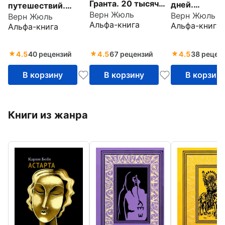
Гранта. 20 тысяч
дней.
путешествий.
Верн Жюль
лье под водой.
Верн Жюль
Пятнадцатил
Верн Жюль
Полное
Альфа-книга
Альфа-книга
Альфа-книга
Таинственный
капитан. Жан
иллюстрированное
остров. Полное
Михаил Стро
издание в одном
иллюстрированное
Плавающий 
томе
4.5
40 рецензий
4.5
67 рецензий
4.5
38 рецен
издание
В корзину
В корзину
В корзин
Книги из жанра