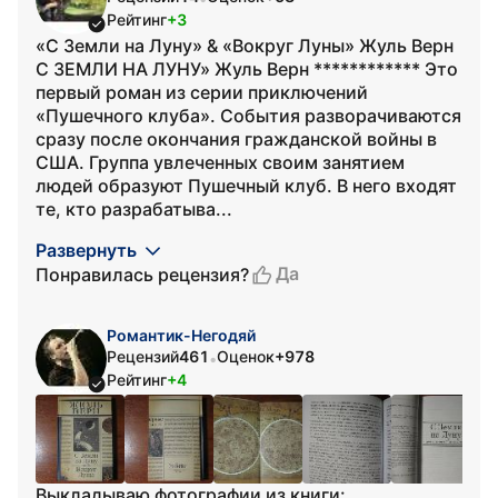
Рейтинг
+3
«С Земли на Луну» & «Вокруг Луны» Жуль Верн
С ЗЕМЛИ НА ЛУНУ» Жуль Верн ************ Это
первый роман из серии приключений
«Пушечного клуба». События разворачиваются
сразу после окончания гражданской войны в
США. Группа увлеченных своим занятием
людей образуют Пушечный клуб. В него входят
те, кто разрабатыва...
Развернуть
Да
Понравилась рецензия?
Романтик-Негодяй
Рецензий
461
Оценок
+978
•
Рейтинг
+4
Выкладываю фотографии из книги: