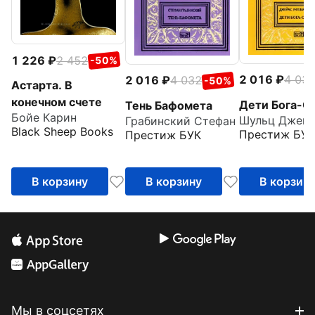
1 226
2 452
-50%
2 016
4 03
2 016
4 032
-50%
Астарта. В
конечном счете
Дети Бога-С
Тень Бафомета
Бойе Карин
Грабинский Стефан
Black Sheep Books
Престиж БУК
Престиж БУК
В корзину
В корзину
В корзин
Мы в соцсетях