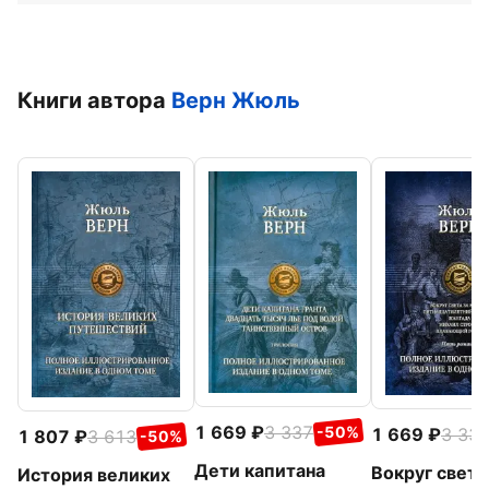
Книги автора
Верн Жюль
1 669
3 337
-50%
1 669
3 33
1 807
3 613
-50%
Дети капитана
Вокруг света
История великих