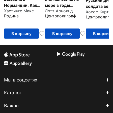
Русский дне
Нормандии. Как
море в годы
солдата верм
Хастингс Макс
Лотт Арнольд
был открыт Второй
Второй мировой.
Хохоф Курт
От Вислы до 
Родина
Центрполиграф
Центрполигр
фронт
Операции
1941-1943
тральщиков и
заградителей
В корзину
В корзину
В корзин
Мы в соцсетях
Каталог
Важно