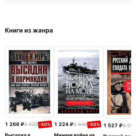
Книги из жанра
1 266
2 532
1 224
2 448
-50%
-50%
1 527
3 05
Высадка в
Минная война на