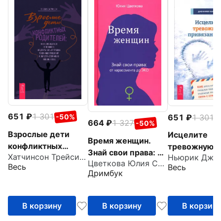
651
1 301
-50%
651
1 301
-
664
1 327
-50%
Взрослые дети
Исцелите
Время женщин.
конфликтных
тревожную
Знай свои права: от
Хатчинсон Трейси С.
Ньюрик Дже
родителей. Как
привязанност
Цветкова Юлия Сергеевна
харассмента до
Весь
Весь
освободиться от
отпустить
Дримбук
ЭКО
прошлого,
прошлые тр
исцелить боль от
выстроить
травмы
В корзину
В корзину
В корзин
надежные
отношения