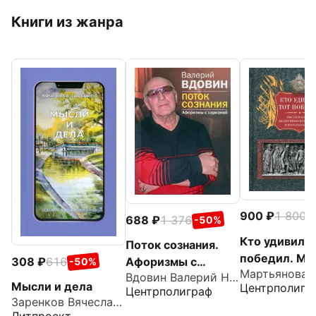
Книги из жанра
900
1 800
-
688
1 376
-50%
Кто удивил, 
Поток сознания.
победил. Мы
308
616
Афоризмы с
-50%
Мартьянова Л
цитаты вели
Вдовин Валерий Николаевич
харизмой
Мысли и дела
Центрполигр
Центрполиграф
полководцев
Заренков Вячеслав Адамович
военачальни