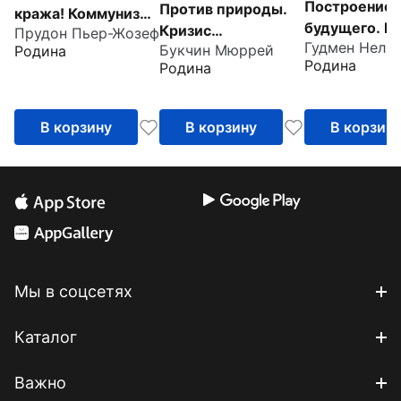
Построение
Против природы.
кража! Коммунизм
будущего. К
Кризис
Прудон Пьер-Жозеф
или ассоциация
Гудмен Нель
создается м
Букчин Мюррей
Родина
современного мира
производителей?
Родина
Родина
В корзину
В корзину
В корзин
Мы в соцсетях
Каталог
Важно