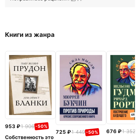
Книги из жанра
953
1 906
-50%
676
1 352
-
725
1 449
-50%
Собственность это