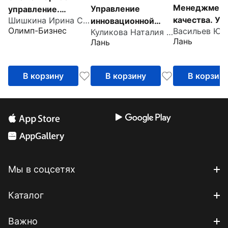
Менеджмен
Управление
управление.
качества. Уч
Шишкина Ирина Сергеевна
инновационной
Периодическая
Олимп-Бизнес
пособие для 
Куликова Наталия Николаевна
деятельностью.
система проектных
Лань
Лань
Учебное пособие
инструментов
В корзину
В корзину
В корзин
Мы в соцсетях
Каталог
Важно