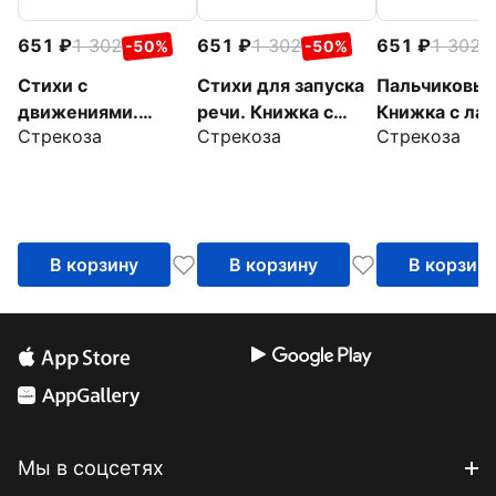
651
1 302
651
1 302
651
1 302
-50%
-50%
-
Стихи с
Стихи для запуска
Пальчиковые
движениями.
речи. Книжка с
Книжка с ла
Стрекоза
Стрекоза
Стрекоза
Книжка с лапками
лапками
В корзину
В корзину
В корзин
Мы в соцсетях