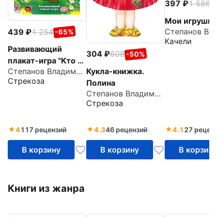
397
1 586
-
Мои игрушки
439
1 254
-65%
Качели
Развивающий
304
608
-50%
плакат-игра "Кто в
Кукла-книжка.
Степанов Владимир Александрович
лесу живет?"
Стрекоза
Полина
Степанов Владимир Александрович
Стрекоза
4
117 рецензий
4.3
46 рецензий
4.1
27 рецен
В корзину
В корзину
В корзин
Книги из жанра