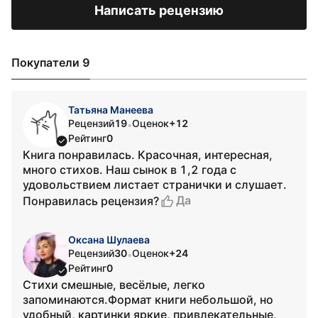
Написать рецензию
Покупатели 9
Татьяна Манеева
Рецензий
19
Оценок
+12
•
Рейтинг
0
Книга понравилась. Красочная, интересная,
много стихов. Наш сынок в 1,2 года с
удовольствием листает странички и слушает.
Да
Понравилась рецензия?
Оксана Шулаева
Рецензий
30
Оценок
+24
•
Рейтинг
0
Стихи смешные, весёлые, легко
запоминаются.Формат книги небольшой, но
удобный, картинки яркие, привлекательные,