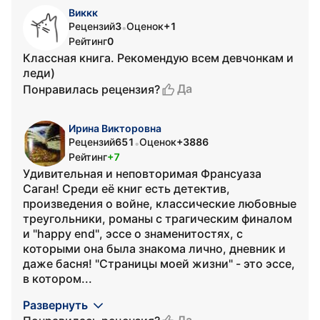
Виккк
Рецензий
3
Оценок
+1
•
Рейтинг
0
Классная книга. Рекомендую всем девчонкам и
леди)
Да
Понравилась рецензия?
Ирина Викторовна
Рецензий
651
Оценок
+3886
•
Рейтинг
+7
Удивительная и неповторимая Франсуаза
Саган! Среди её книг есть детектив,
произведения о войне, классические любовные
треугольники, романы с трагическим финалом
и "happy end", эссе о знаменитостях, с
которыми она была знакома лично, дневник и
даже басня! "Страницы моей жизни" - это эссе,
в котором...
Развернуть