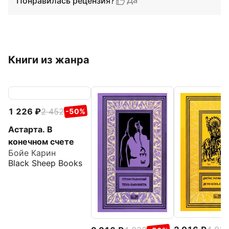
Да
Понравилась рецензия?
Книги из жанра
1 226
2 452
-50%
Астарта. В
конечном счете
Бойе Карин
Black Sheep Books