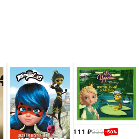
111
222
-50%