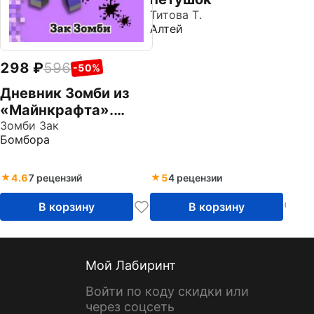
Титова Т.
Алтей
298
596
-50%
Дневник Зомби из
«Майнкрафта».
Книга 4. Ужасы
Зомби Зак
Бомбора
человеческой
школы
4.6
7 рецензий
5
4 рецензии
В корзину
В корзину
Мой Лабиринт
Войти по коду скидки или
через соцсеть