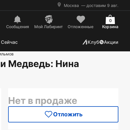
Москва
— доставим 9 авг.
0
Сообщения
Mой Лабиринт
Отложенные
Корзина
 Сейчас
Клуб
Акции
фильмов
 и Медведь
: Нина
Нет в продаже
Отложить