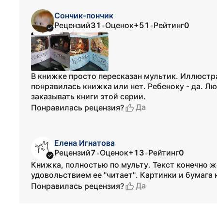
Сончик-пончик
Рецензий
31
Оценок
+51
Рейтинг
0
•
•
В книжке просто пересказан мультик. Иллюстр
понравилась книжка или нет. Ребеноку - да. Лю
заказывать книги этой серии.
Да
Понравилась рецензия?
Елена Игнатова
Рецензий
7
Оценок
+13
Рейтинг
0
•
•
Книжка, полностью по мульту. Текст конечно же
удовольствием ее "читает". Картинки и бумага 
Да
Понравилась рецензия?