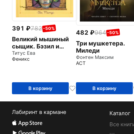
391
782
-50%
482
964
-50%
Великий мышиный
Три мушкетера.
сыщик. Бэзил и
Миледи
Кошачья пещера
Титус Ева
Фонтен Максим
Феникс
АСТ
В корзину
В корзину
Лабиринт в кармане
Каталог
Все книг