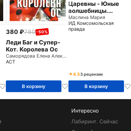
Царевны - Юные
волшебницы.
Спецвыпуск №3,
Маслина Мария
ИД Комсомольская
июль - сентябрь
правда
380
760
2021. История.
-50%
Лягушачий камень
Леди Баг и Супер-
Кот. Королева Ос
Саморядова Елена Александровна
АСТ
4.5
3 рецензии
В корзину
В корзину
Интересно
и
Лабиринт. Сейчас