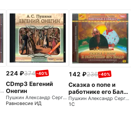
224
374
142
236
-40%
-40%
CDmp3 Евгений
Сказка о попе и
Онегин
Пушкин Александр Сергеевич
работнике его Балде
Пушкин Александр Сергеевич
(CDpc)
Пушкин Александр Сергеевич
Равновесие ИД
1С