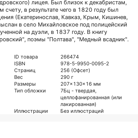
дровского) лицея. Был близок к декабристам,
 счету, в результате чего в 1820 году был
ения (Екатеринослав, Кавказ, Крым, Кишинев,
выслан в село Михайловское под полицейский
ученной на дуэли, в 1837 году. В книгу
ровский", поэмы "Полтава", "Медный всадник".
ID товара
266474
ISBN
978-5-9950-0095-2
Страниц
256
(Офсет)
Вес
290
г
Размеры
207x130x16
мм
Тип обложки
7Бц - твердая,
целлофанированная (или
лакированная)
Иллюстрации
Без иллюстраций