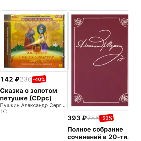
1
Е
Из
М
142
236
-40%
Сказка о золотом
петушке (CDpc)
Пушкин Александр Сергеевич
1С
393
785
-50%
Полное собрание
сочинений в 20-ти