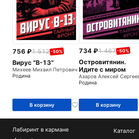
734
1 467
756
1 512
-50%
-50%
Островитянин.
Вирус "В-13"
Идите с миром
Михеев Михаил Петрович
Родина
Родина
В корзину
В корзину
Лабиринт в кармане
Каталог