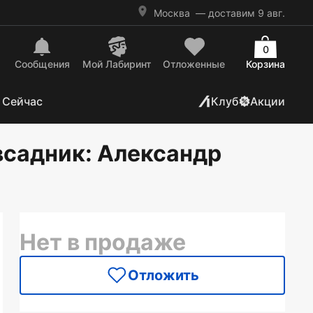
Москва
— доставим 9 авг.
0
Сообщения
Mой Лабиринт
Отложенные
Корзина
 Сейчас
Клуб
Акции
всадник
: Александр
Нет в продаже
Отложить