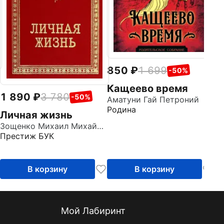
850
1 699
-50%
Кащеево время
1 890
3 780
-50%
Аматуни Гай Петроний
Родина
Личная жизнь
Зощенко Михаил Михайлович
Престиж БУК
В корзину
В корзину
Мой Лабиринт