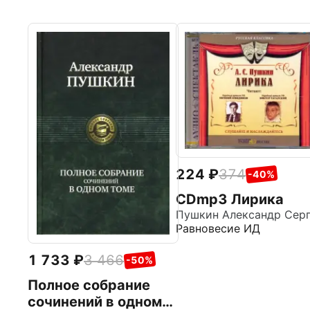
224
374
-40%
CDmp3 Лирика
Равновесие ИД
1 733
3 466
-50%
Полное собрание
сочинений в одном