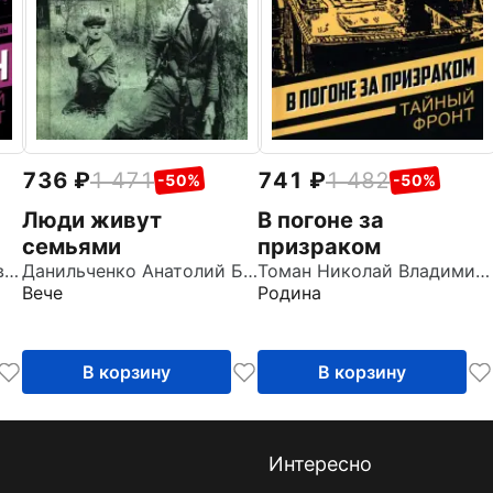
736
1 471
741
1 482
-50%
-50%
Люди живут
В погоне за
семьями
призраком
Азаров Алексей Сергеевич
Данильченко Анатолий Борисович
Томан Николай Владимирович
Вече
Родина
В корзину
В корзину
Интересно