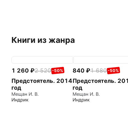
Книги из жанра
1 260
2 520
840
1 680
-50%
-50%
Предстоятель. 2014
Предстоятель. 2011
год
год
Мещан И. В.
Мещан И. В.
Индрик
Индрик