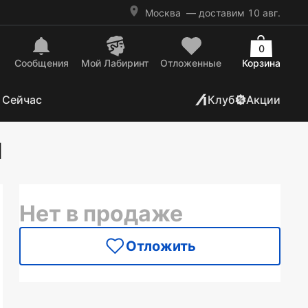
Москва
— доставим 10 авг.
0
Сообщения
Mой Лабиринт
Отложенные
Корзина
 Сейчас
Клуб
Акции
1
Нет в продаже
Отложить