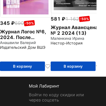
581
1 162
-50%
345
690
-50%
Журнал Авансцена
Журнал Логос №6,
№ 2 2024 (13)
2024. После
Маленкина Ирина
алгоритмов
Анашвили Валерий
Нестор-История
Издательский Дом ВШЭ
В корзину
В корзину
Мой Лабиринт
Войти по коду скидки или
через соцсеть