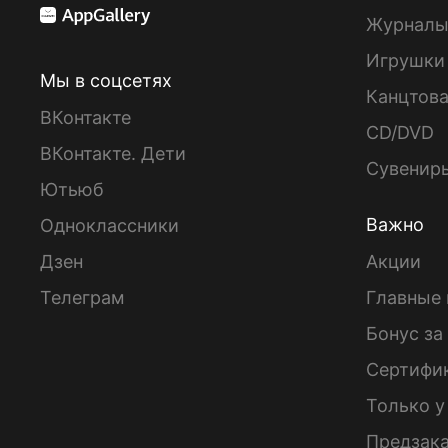
Журнал
Игрушки
Мы в соцсетях
Канцтов
ВКонтакте
CD/DVD
ВКонтакте. Дети
Сувенир
Ютьюб
Важно
Одноклассники
Дзен
Акции
Телеграм
Главные 
Бонус за
Сертифи
Только у
Предзак