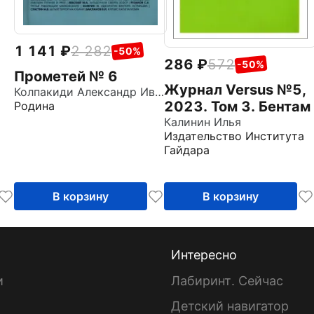
1 141
2 282
-50%
286
572
-50%
Прометей № 6
Журнал Versus №5,
Колпакиди Александр Иванович
2023. Том 3. Бентам
Родина
Калинин Илья
Издательство Института
Гайдара
В корзину
В корзину
Интересно
и
Лабиринт. Сейчас
Детский навигатор