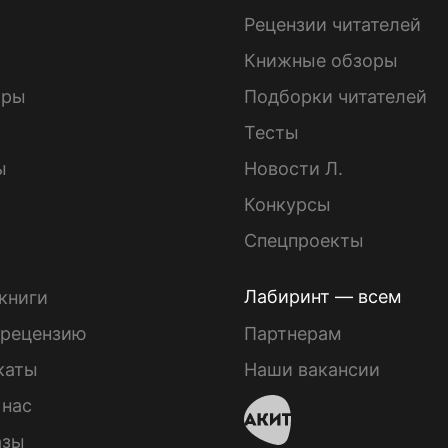
ы
Рецензии читателей
Книжные обзоры
ары
Подборки читателей
Тесты
ы
Новости Л.
Конкурсы
Спецпроекты
Лабиринт — всем
книги
 рецензию
Партнерам
каты
Наши вакансии
 нас
азы