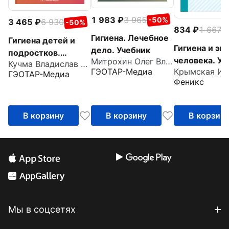
1 983
3 965
-50%
3 465
6 930
-50%
834
1 667
-
Гигиена. Лечебное
Гигиена детей и
Гигиена и эк
дело. Учебник
подростков.
человека. Уч
Митрохин Олег Владимирович
Кучма Владислав Ремирович
Руководство к
ГЭОТАР-Медиа
пособие
ГЭОТАР-Медиа
практическим
Феникс
занятиям. Учебное
пособие
В корзину
В корзину
В корзин
Мы в соцсетях