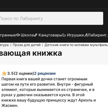
транные
Школа
Канцтовары
Игрушки
Лабиринт.
атура
Проза для детей
Детские книги по мотивам мультфил
/
/
ивающая книжка
3.5
(2 оценки)
2 рецензии
Первая книга вашей дочки станет огромным
шагом на пути его развития. Внутри - фигурный
элемент, которые вынимается из странички, и в
руках у девочки оказывается кукла. В этой
книжке вашу будущую принцессу ждут Ариэль и
Жасмин.