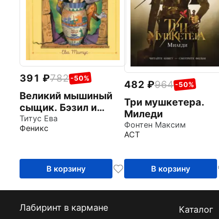
391
782
-50%
482
964
-50%
Великий мышиный
Три мушкетера.
сыщик. Бэзил и
Миледи
Кошачья пещера
Титус Ева
Фонтен Максим
Феникс
АСТ
В корзину
В корзину
Лабиринт в кармане
Каталог