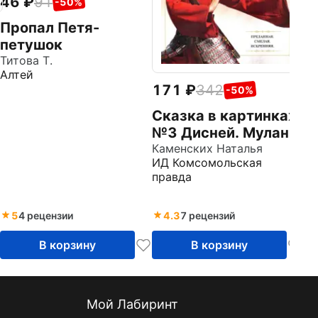
46
91
-50%
Пропал Петя-
петушок
Титова Т.
Алтей
171
342
-50%
Сказка в картинках
№3 Дисней. Мулан
Каменских Наталья
ИД Комсомольская
правда
5
4 рецензии
4.3
7 рецензий
В корзину
В корзину
Мой Лабиринт