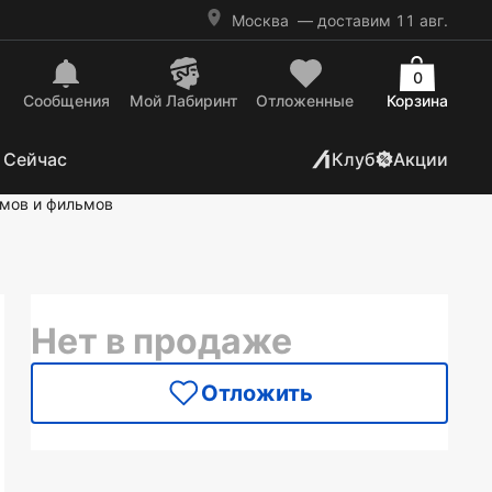
Москва
— доставим 11 авг.
0
Сообщения
Mой Лабиринт
Отложенные
Корзина
 Сейчас
Клуб
Акции
ьмов и фильмов
Нет в продаже
Отложить