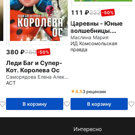
111
222
-50%
Царевны - Юные
волшебницы.
Спецвыпуск №3,
Маслина Мария
ИД Комсомольская
июль - сентябрь
правда
380
760
2021. История.
-50%
Лягушачий камень
Леди Баг и Супер-
Кот. Королева Ос
Саморядова Елена Александровна
АСТ
4.5
3 рецензии
В корзину
В корзину
Интересно