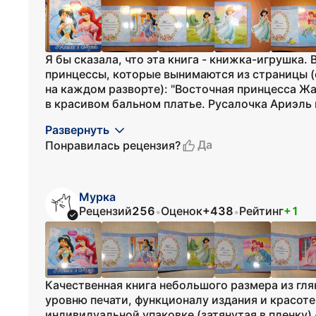
Я бы сказала, что эта книга - книжка-игрушка. 
принцессы, которые вынимаются из страницы (с
на каждом разворте): "Восточная принцесса Жа
в красивом бальном платье. Русалочка Ариэль н
Развернуть
Да
Понравилась рецензия?
Мурка
Рецензий
256
Оценок
+438
Рейтинг
+1
•
•
Качественная книга небольшого размера из гля
уровню печати, функционалу издания и красот
индивидуальной упаковке (затянутая в пленку)