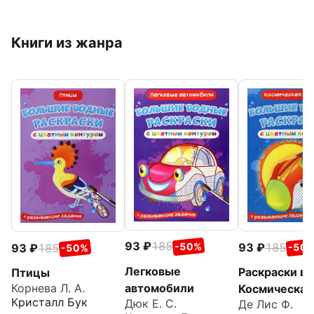
Книги из жанра
93
185
93
185
-50%
93
185
-50
-50%
Легковые
Раскраски в
Птицы
автомобили
Корнева Л. А.
Космическая
Кристалл Бук
Дюк Е. С.
Де Лис Ф.
техника