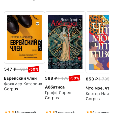
547
1 094
-50%
588
1 176
Еврейский член
-50%
853
1 705
-
Фолкмер Катарина
Аббатиса
Что мое, что
Corpus
Грофф Лорен
Костер Наим
Corpus
Corpus
2.3
16 рецензий
3.8
7 рецензий
5
4 рецензии