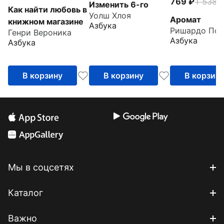
769
1 538
-
Изменить 6-го
Как найти любовь в
Уолш Хлоя
Аромат
книжном магазине
Азбука
Ришардо Пол
Генри Вероника
Азбука
Азбука
В корзину
В корзину
В корзин
Мы в соцсетях
Каталог
Важно