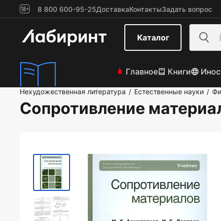
8 800 600-95-25
Доставка
Контакты
Задать вопрос
Каталог
Главное
Книги
Инос
Нехудожественная литература
Естественные науки
Фи
/
/
Сопротивление материа