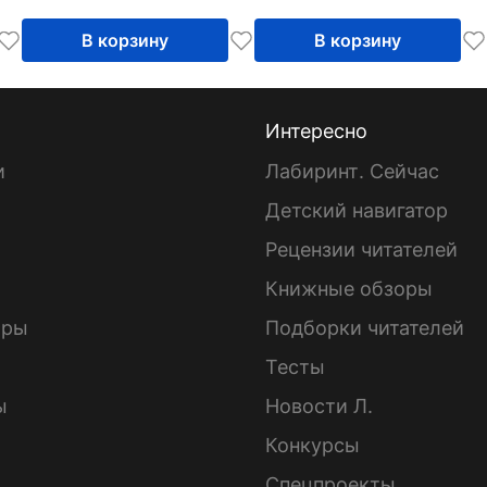
системы
систем
В корзину
В корзину
Интересно
и
Лабиринт. Сейчас
Детский навигатор
ы
Рецензии читателей
Книжные обзоры
ары
Подборки читателей
Тесты
ы
Новости Л.
Конкурсы
Спецпроекты