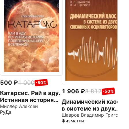
2
В
м
с
Фи
3
а
б
500
1 000
-50%
1 906
3 812
-50%
Катарсис. Рай в аду.
Истинная история
Динамический хаос
появления нашей
Миллер Алексей
в системе из двух
РуДа
Вселенной
связанных
Шавров Владимир Григорьевич
Физматлит
осцилляторов