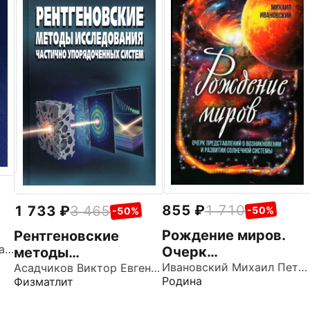
855
1 710
1 733
3 465
-50%
-50%
Рождение миров.
Рентгеновские
Егоров Владимир Константинович
Очерк
методы
представлений о
Ивановский Михаил Петрович
исследования
Асадчиков Виктор Евгеньевич
Родина
Физматлит
возникновении и
частично
развитии солнечной
упорядоченных