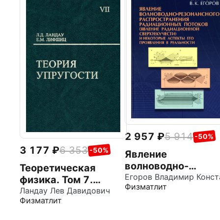
2 957
5 914
-50%
3 177
6 353
-50%
Явление
волноводно-
Теоретическая
резонансного
физика. Том 7.
Физматлит
распространения
Теория упругости.
Ландау Лев Давидович
Физматлит
радиационных
Учебное пособие для
потоков
вузов