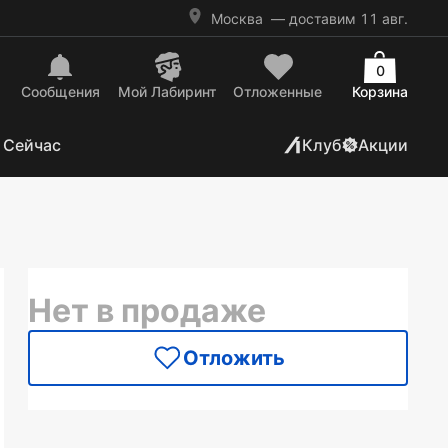
Москва
— доставим 11 авг.
0
Сообщения
Mой Лабиринт
Отложенные
Корзина
 Сейчас
Клуб
Акции
Нет в продаже
Отложить