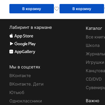
В корзину
В корзину
Лабиринт в кармане
Каталог
Все книг
Школа
Журнал
Игрушки
Мы в соцсетях
Канцтов
ВКонтакте
CD/DVD
ВКонтакте. Дети
Сувенир
Ютьюб
Важно
Одноклассники