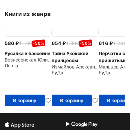
Книги из жанра
580
1 160
654
1 308
616
1 231
-50%
-50%
-
Русалка в бассейне
Тайна Укокской
Перчатки с
Вознесенская Юлия Николаевна
принцессы
пришитыми
Лепта
Измайлов Александр
пальцами
РуДа
РуДа
В корзину
В корзину
В корзин