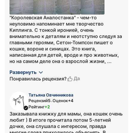
"Королевская Аналостанка" - чем-то
неуловимо напоминает мне творчество
Киплинга. С тонкой иронией, очень
внимательно к деталям и неотступно следуя за
главными героями, Сетон-Томпсон пишет о
кошке, вороне и синицах. Это книга,
написанная для детей, вроде и про животных,
но на самом деле она о взрослой жизни, ...
Развернуть
Да
Понравилась рецензия?
Татьяна Овчинникова
Рецензий
5
Оценок
+4
•
Рейтинг
+2
Заказывала книжку для мамы, она кошек очень
любит ) В итоге прочитала потом 5-летней
дочке, она слушала с интересом, правда
многие слова приходилось объяснять. В