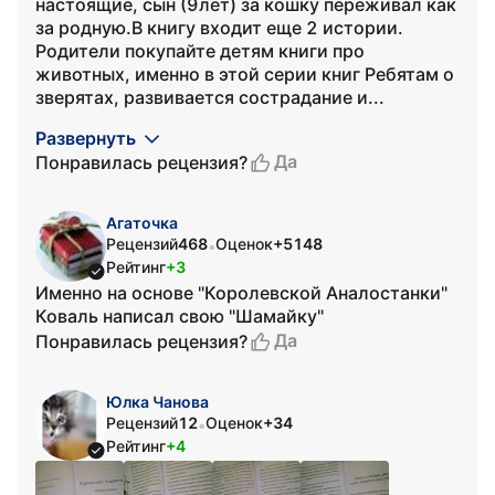
настоящие, сын (9лет) за кошку переживал как
за родную.В книгу входит еще 2 истории.
Родители покупайте детям книги про
животных, именно в этой серии книг Ребятам о
зверятах, развивается сострадание и...
Развернуть
Да
Понравилась рецензия?
Агаточка
Рецензий
468
Оценок
+5148
•
Рейтинг
+3
Именно на основе "Королевской Аналостанки"
Коваль написал свою "Шамайку"
Да
Понравилась рецензия?
Юлка Чанова
Рецензий
12
Оценок
+34
•
Рейтинг
+4