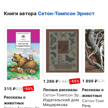
Книги автора
Сетон-Томпсон Эрнест
1 899
3 79
1 286
2 857
-55%
315
629
-50%
Рассказы о
Лесные рассказы
Сетон-Томпсон Эрнест
животных
Рассказы о
Издательский дом
животных
Мещерякова
Речь