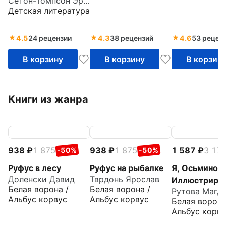
Сетон-Томпсон Эрнест
Детская литература
4.5
24 рецензии
4.3
38 рецензий
4.6
53 рецен
В корзину
В корзину
В корзин
Книги из жанра
938
1 875
938
1 875
1 587
3 17
-50%
-50%
Руфус в лесу
Руфус на рыбалке
Я, Осьминож
Доленски Давид
Тврдонь Ярослав
Иллюстриров
Белая ворона /
Белая ворона /
Рутова Магд
книга о
Альбус корвус
Альбус корвус
Белая ворона
человеческо
Альбус корву
мире глазам