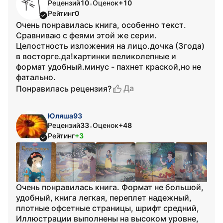
Рецензий
10
Оценок
+10
•
Рейтинг
0
Очень понравилась книга, особенно текст.
Сравниваю с феями этой же серии.
Целостность изложения на лицо.дочка (3года)
в восторге.да!картинки великолепные и
формат удобный.минус - пахнет краской,но не
фатально.
Да
Понравилась рецензия?
Юляша93
Рецензий
33
Оценок
+48
•
Рейтинг
+3
Очень понравилась книга. Формат не большой,
удобный, книга легкая, переплет надежный,
плотные офсетные страницы, шрифт средний,
Иллюстрации выполнены на высоком уровне,