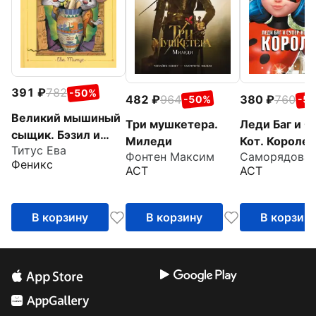
391
782
-50%
482
964
380
760
-50%
-5
Великий мышиный
Три мушкетера.
Леди Баг и С
сыщик. Бэзил и
Миледи
Кот. Королев
Титус Ева
Кошачья пещера
Фонтен Максим
Феникс
АСТ
АСТ
В корзину
В корзину
В корзин