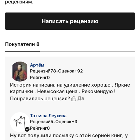
рецензиям.
Написать рецензию
Покупатели 8
Артём
Рецензий
78
Оценок
+92
•
Рейтинг
0
История написана на удивление хорошо . Яркие
картинки . Невысокая цена . Рекомендую !
Да
Понравилась рецензия?
Татьяна Леухина
Рецензий
5
Оценок
+3
•
Рейтинг
0
Ну вот получили посылку с этой серией книг, у