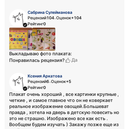
Сабрина Сулейманова
Рецензий
104
Оценок
+104
•
Рейтинг
0
Выкладываю фото плаката:
Да
Понравилась рецензия?
Ксения Аркатова
Рецензий
6
Оценок
+5
•
Рейтинг
0
Плакат очень хороший , все картинки крупные ,
четкие , и самое главное что он не коверкает
реальное изображение овощей.Большеват
правда , хотела на дверь в детскую повесить но
это не страшно. Изображено все как есть .
Вообщем будем изучать ) Закажу позже еще из