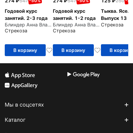
274
547
274
547
125
250
-50%
-50%
-5
Годовой курс
Годовой курс
Тыква. Ясель
занятий. 2-3 года
занятий. 1-2 года
Выпуск 13
Блиндер Анна Владимировна
Блиндер Анна Владимировна
Стрекоза
Стрекоза
Стрекоза
В корзину
В корзину
В корзин
Мы в соцсетях
Каталог