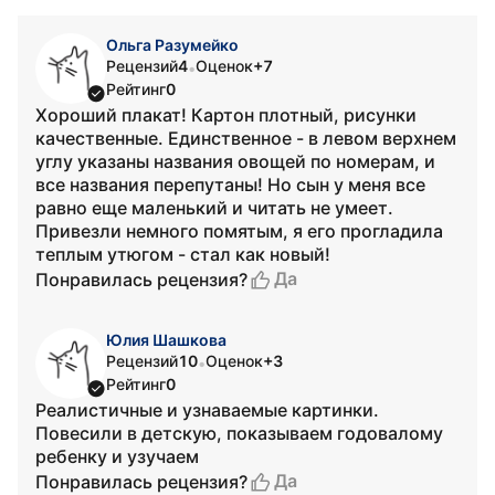
Ольга Разумейко
Рецензий
4
Оценок
+7
•
Рейтинг
0
Хороший плакат! Картон плотный, рисунки
качественные. Единственное - в левом верхнем
углу указаны названия овощей по номерам, и
все названия перепутаны! Но сын у меня все
равно еще маленький и читать не умеет.
Привезли немного помятым, я его прогладила
теплым утюгом - стал как новый!
Да
Понравилась рецензия?
Юлия Шашкова
Рецензий
10
Оценок
+3
•
Рейтинг
0
Реалистичные и узнаваемые картинки.
Повесили в детскую, показываем годовалому
ребенку и узучаем
Да
Понравилась рецензия?