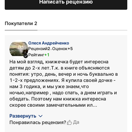
Написать рецензию
Покупатели 2
Олеся Андрейченко
Рецензий
2
Оценок
+5
•
Рейтинг
+1
На мой взгляд, книжечка будет интересна
детям до 2-х лет.Т.к. в книге объясняются
понятия: утро, день, вечер и ночь буквально в
1-2-х предложениях. Я купила своей дочке -
нам 3 годика, и мы уже знаем,что
ночью,например , надо спать, а днем играть и
обедать. Поэтому нам книжка интересна
скорее своими замечательными ил...
Развернуть
Да
Понравилась рецензия?