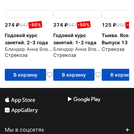
274
547
274
547
125
250
-50%
-50%
-5
Годовой курс
Годовой курс
Тыква. Ясель
занятий. 2-3 года
занятий. 1-2 года
Выпуск 13
Блиндер Анна Владимировна
Блиндер Анна Владимировна
Стрекоза
Стрекоза
Стрекоза
В корзину
В корзину
В корзин
Мы в соцсетях