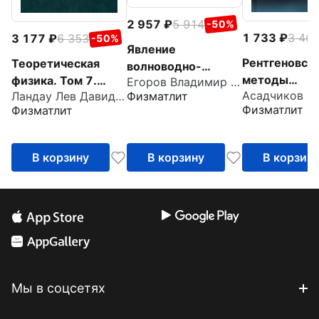
2 957
5 914
-50%
1 733
3 46
3 177
6 353
-50%
Явление
Рентгеновск
Теоретическая
волноводно-
методы
физика. Том 7.
Егоров Владимир Константинович
резонансного
Ландау Лев Давидович
Физматлит
исследовани
Теория упругости.
распространения
Физматлит
Физматлит
частично
Учебное пособие
радиационных
упорядочен
для вузов
потоков
систем
В корзину
В корзину
В корзин
Мы в соцсетях