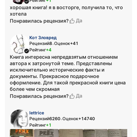
Рейтинг
+1
хорошая книга! я в восторге, получила то, что
хотела
Да
Понравилась рецензия?
Кот Зловред
Рецензий
8
Оценок
+41
•
Рейтинг
+4
Книга интересна непредвзятым отношением
автора к затронутой теме. Представлены
исключительно исторические факты и
документы. Прекрасное подарочное
оформление. Для такой прекрасной книги цена
более чем скромная
Да
Понравилась рецензия?
lettrice
Рецензий
6260
Оценок
+14740
•
Рейтинг
+1