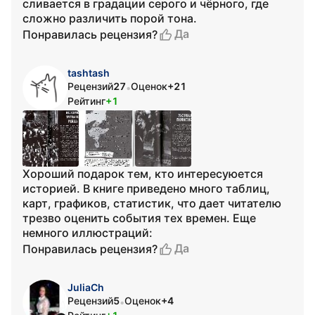
сливается в градации серого и чёрного, где
сложно различить порой тона.
Да
Понравилась рецензия?
tashtash
Рецензий
27
Оценок
+21
•
Рейтинг
+1
Хороший подарок тем, кто интересуюется
историей. В книге приведено много таблиц,
карт, графиков, статистик, что дает читателю
трезво оценить события тех времен. Еще
немного иллюстраций:
Да
Понравилась рецензия?
JuliaCh
Рецензий
5
Оценок
+4
•