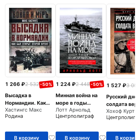
1 266
2 532
1 224
2 448
-50%
-50%
1 527
3 05
Высадка в
Минная война на
Русский дне
Нормандии. Как
море в годы
солдата верм
Хастингс Макс
Лотт Арнольд
был открыт Второй
Второй мировой.
Хохоф Курт
От Вислы до 
Родина
Центрполиграф
Центрполигр
фронт
Операции
1941-1943
тральщиков и
заградителей
В корзину
В корзину
В корзин