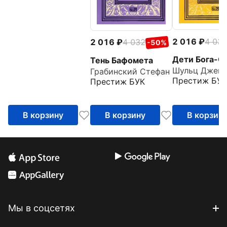
2 016
4 03
2 016
4 032
-50%
Дети Бога-С
Тень Бафомета
Грабинский Стефан
Престиж БУК
Престиж БУК
В корзину
В корзину
В корзин
Мы в соцсетях