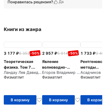
Да
Понравилась рецензия?
Книги из жанра
3 177
6 353
2 957
5 914
1 733
3 46
-50%
-50%
Теоретическая
Явление
Рентгеновск
физика. Том 7.
волноводно-
методы
Ландау Лев Давидович
Егоров Владимир Константинович
Теория упругости.
резонансного
исследовани
Физматлит
Физматлит
Физматлит
Учебное пособие
распространения
частично
для вузов
радиационных
упорядочен
потоков
систем
В корзину
В корзину
В корзин