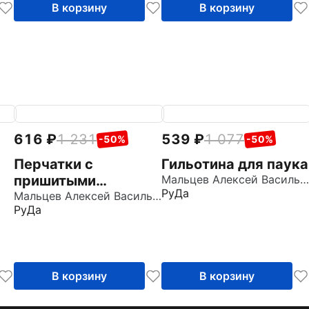
В корзину
В корзину
616
1 231
539
1 077
-50%
-50%
Перчатки с
Гильотина для паука
пришитыми
Мальцев Алексей Васильевич
РуДа
пальцами
Мальцев Алексей Васильевич
РуДа
В корзину
В корзину