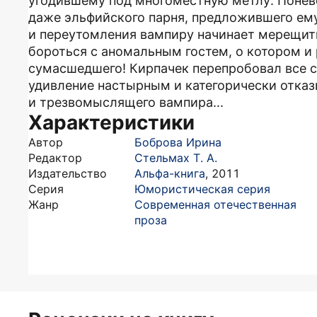
угодившему под многоместную метлу. Понев
даже эльфийского парня, предложившего ему
и переутомления вампиру начинает мерещить
бороться с аномальным гостем, о котором и 
сумасшедшего! Кирпачек перепробовал все с
удивление настырным и категорически отка
и трезвомыслящего вампира...
Характеристики
Автор
Боброва Ирина
Редактор
Стельмах Т. А.
Издательство
Альфа-книга
,
2011
Серия
Юмористическая серия
Жанр
Современная отечественная
проза