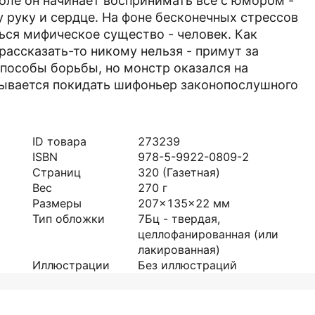
оле он начинает воспринимать все с юмором -
 руку и сердце. На фоне бесконечных стрессов
ся мифическое существо - человек. Как
рассказать-то никому нельзя - примут за
пособы борьбы, но монстр оказался на
зывается покидать шифоньер законопослушного
ID товара
273239
ISBN
978-5-9922-0809-2
Страниц
320
(Газетная)
Вес
270
г
Размеры
207x135x22
мм
Тип обложки
7Бц - твердая,
целлофанированная (или
лакированная)
Иллюстрации
Без иллюстраций