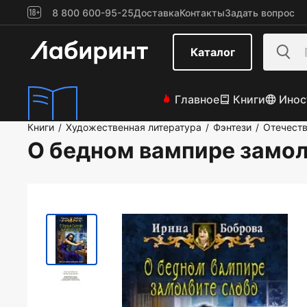
8 800 600-95-25
Доставка
Контакты
Задать вопрос
Каталог
Главное
Книги
Инос
Книги
Художественная литература
Фэнтези
Отечеств
/
/
/
О бедном вампире замол