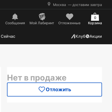
Москва
— доставим завтра
0
Сообщения
Mой Лабиринт
Отложенные
Корзина
 Сейчас
Клуб
Акции
Нет в продаже
Отложить