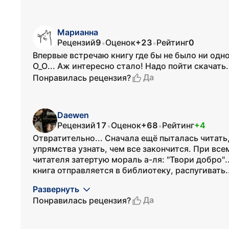
Марианна
Рецензий
9
Оценок
+23
Рейтинг
0
•
•
Впервые встречаю книгу где бы не было ни одн
О_О... Аж интересно стало! Надо пойти скачать.
Да
Понравилась рецензия?
Daewen
Рецензий
17
Оценок
+68
Рейтинг
+4
•
•
Отвратительно... Сначала ещё пыталась читать
упрямства узнать, чем все закончится. При все
читателя затертую мораль а-ля: "Твори добро".
книга отправляется в библиотеку, распугивать..
Развернуть
Да
Понравилась рецензия?