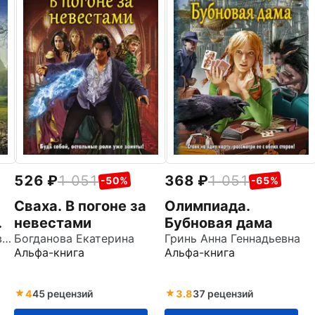
526
1 051
368
1 051
-50%
-65%
Сваха. В погоне за
Олимпиада.
невестами
Бубновая дама
Сухова Елена Анатольевна
Богданова Екатерина
Гринь Анна Геннадьевна
Альфа-книга
Альфа-книга
4
45 рецензий
3.8
37 рецензий