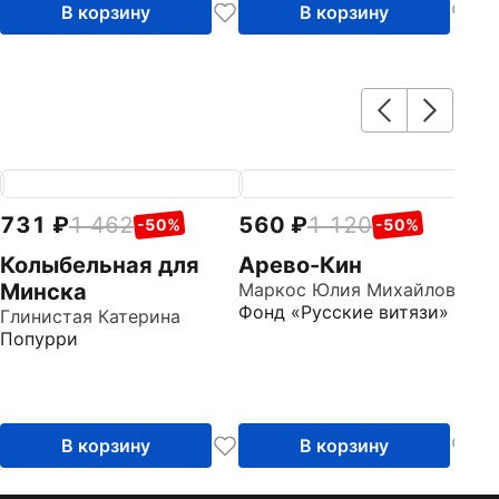
В корзину
В корзину
731
1 462
560
1 120
7
-50%
-50%
Колыбельная для
Арево-Кин
М
Минска
Маркос Юлия Михайловна
с
Фонд «Русские витязи»
Глинистая Катерина
Го
Попурри
Д
В корзину
В корзину