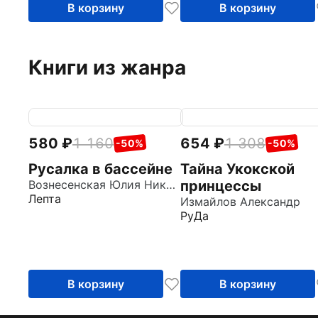
В корзину
В корзину
Книги из жанра
580
1 160
654
1 308
-50%
-50%
Русалка в бассейне
Тайна Укокской
Вознесенская Юлия Николаевна
принцессы
Лепта
Измайлов Александр
РуДа
В корзину
В корзину