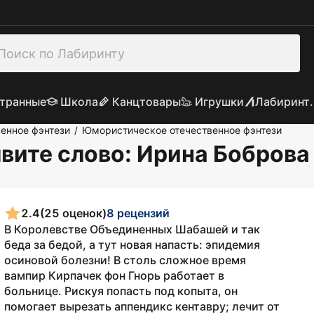
транные
Школа
Канцтовары
Игрушки
Лабиринт.
енное фэнтези
Юмористическое отечественное фэнтези
/
вите слово
: Ирина Боброва
2.4
(25 оценок)
8 рецензий
В Королевстве Объединенных Шабашей и так
беда за бедой, а тут новая напасть: эпидемия
осиновой болезни! В столь сложное время
вампир Кирпачек фон Гнорь работает в
больнице. Рискуя попасть под копыта, он
помогает вырезать аппендикс кентавру; лечит от