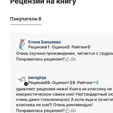
Рецензии на книгу
Покупатели 8
Елена Бакшеева
Рецензий
1
Оценок
0
Рейтинг
0
•
•
Очень скучное произведение, читается с трудом
Да
Понравилась рецензия?
bereginja
Рецензий
9
Оценок
+29
Рейтинг
+3
•
•
удивляют рецензии ниже! Книга на классику н
юмористическое-самое оно! Нестандартный сюж
очень даже тонкоюморно) А если еще и почитать
классика ли она?! Очень рекомендую!
Да
Понравилась рецензия?