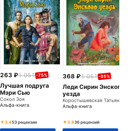
Ан
Ал
263
1 051
-75%
368
1 051
-65%
Лучшая подруга
Леди Сирин Энского
Мэри Сью
уезда
Сокол Зоя
Коростышевская Татьяна Георгиевна
Альфа-книга
Альфа-книга
3.8
53 рецензии
3.8
36 рецензий