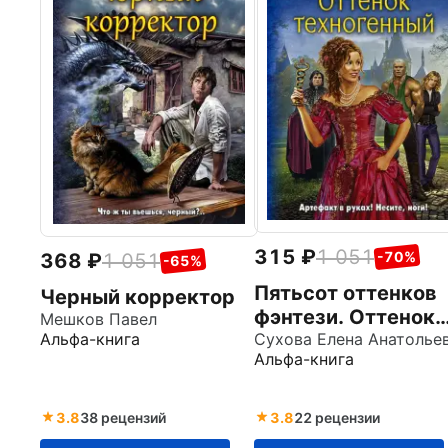
315
1 051
-70%
368
1 051
-65%
Пятьсот оттенков
Черный корректор
фэнтези. Оттенок
Мешков Павел
техногенный
Альфа-книга
Альфа-книга
3.8
38 рецензий
3.8
22 рецензии