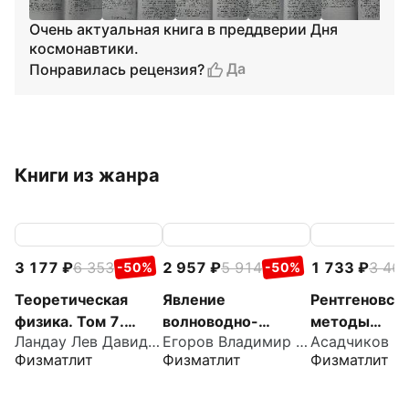
Очень актуальная книга в преддверии Дня
космонавтики.
Да
Понравилась рецензия?
Книги из жанра
3 177
6 353
2 957
5 914
1 733
3 46
-50%
-50%
Теоретическая
Явление
Рентгеновск
физика. Том 7.
волноводно-
методы
Ландау Лев Давидович
Егоров Владимир Константинович
Теория упругости.
резонансного
исследовани
Физматлит
Физматлит
Физматлит
Учебное пособие
распространения
частично
для вузов
радиационных
упорядочен