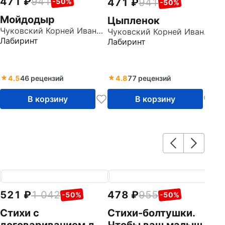
471
941
471
941
-50%
-50%
Мойдодыр
Цыпленок
Чуковский Корней Иванович
Чуковский Корней Иванович
Лабиринт
Лабиринт
4.5
46 рецензий
4.8
77 рецензий
В корзину
В корзину
521
1 042
478
955
1
-50%
-50%
Стихи с
Стихи-болтушки.
С
договариванием для
Чтобы ваш малыш
Т