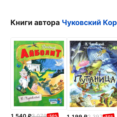
Книги автора
Чуковский Кор
1 540
3 079
1 199
2 397
-50%
-50%