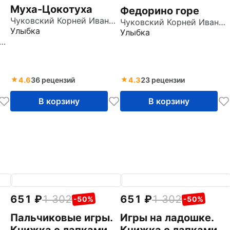
Муха-Цокотуха
Федорино горе
Чуковский Корней Иванович
Чуковский Корней Иванович
Улыбка
Улыбка
овский Корней Иванович
4.6
36 рецензий
4.3
23 рецензии
В корзину
В корзину
651
1 302
651
1 302
-50%
-50%
Пальчиковые игры.
Игры на ладошке.
Книжка с лапками
Книжка с лапками