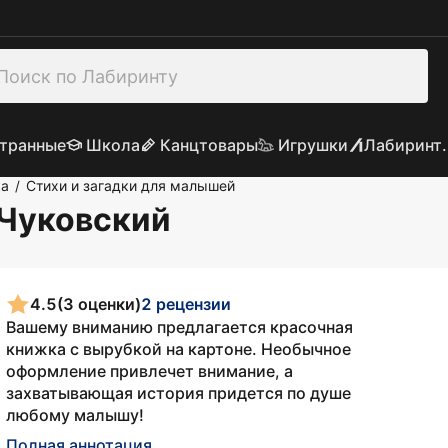
транные
Школа
Канцтовары
Игрушки
Лабиринт.
ка
Стихи и загадки для малышей
/
 Чуковский
4.5
(3 оценки)
2 рецензии
Вашему вниманию предлагается красочная
книжка с вырубкой на картоне. Необычное
оформление привлечет внимание, а
захватывающая история придется по душе
любому малышу!
Полная аннотация