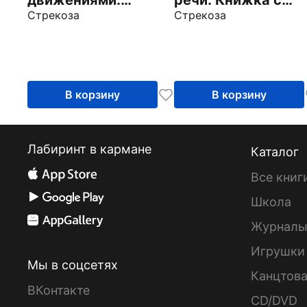
Книжка с лапками
Стрекоза
лапками
Стрекоза
В корзину
В корзину
Лабиринт в кармане
Каталог
Все книг
Школа
Журнал
Игрушки
Мы в соцсетях
Канцтов
ВКонтакте
CD/DVD