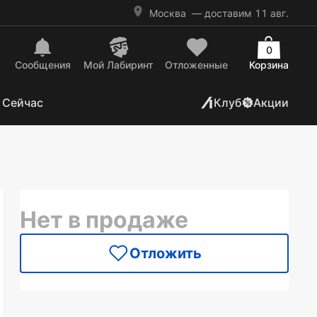
Москва
— доставим 11 авг.
0
Сообщения
Mой Лабиринт
Отложенные
Корзина
 Сейчас
Клуб
Акции
Нет в продаже
Отложить