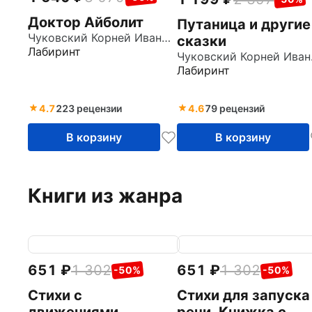
Доктор Айболит
Путаница и другие
Чуковский Корней Иванович
сказки
Лабиринт
Чук
Лабиринт
4.7
223 рецензии
4.6
79 рецензий
В корзину
В корзину
Книги из жанра
651
1 302
651
1 302
-50%
-50%
Стихи с
Стихи для запуска
движениями.
речи. Книжка с