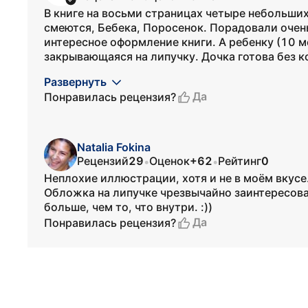
В книге на восьми страницах четыре небольши
смеются, Бебека, Поросенок. Порадовали очен
интересное оформление книги. А ребенку (10 
закрывающаяся на липучку. Дочка готова без ко
Развернуть
Да
Понравилась рецензия?
Natalia Fokina
Рецензий
29
Оценок
+62
Рейтинг
0
•
•
Неплохие иллюстрации, хотя и не в моём вкус
Обложка на липучке чрезвычайно заинтересова
больше, чем то, что внутри. :))
Да
Понравилась рецензия?