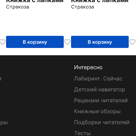
Стрекоза
Стрекоза
В корзину
В корзину
Интересно
и
Лабиринт. Сейчас
Детский навигатор
ы
Рецензии читателей
Книжные обзоры
ары
Подборки читателей
Тесты