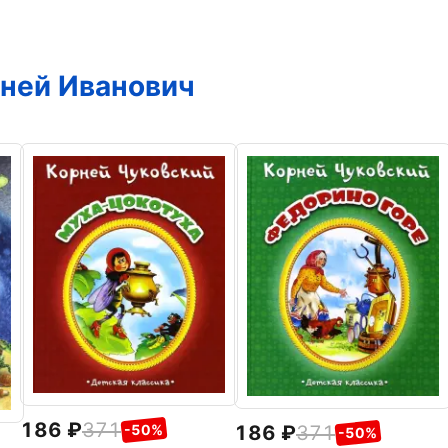
ней Иванович
186
371
186
371
-50%
-50%