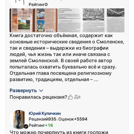
Рейтинг
0
Книга достаточно объёмная, содержит как
основные исторические сведения о Смоленске,
так и сведения – выдержки из биографии
людей, чья жизнь так или иначе связана с
землей Смоленской. В своей работе автор
попыталась охватить буквально всё и сразу.
Отдельная глава посвящена религиозному
развитию, традициям, отдельная – ...
Развернуть
Да
Понравилась рецензия?
Юрий Куличкин
Рецензий
935
Оценок
+5594
•
Рейтинг
+16
Что можно почерпнуть из книги госпожи