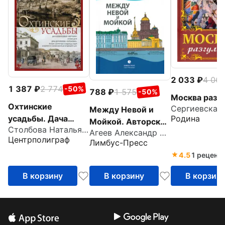
2 033
4 06
1 387
2 774
-50%
788
1 575
-50%
Москва разгу
Охтинские
Между Невой и
усадьбы. Дача
Родина
Мойкой. Авторский
Столбова Наталья Павловна
Безобразовых
Агеев Александр Николаевич
путеводитель
Центрполиграф
Жерновка
Лимбус-Пресс
4.5
1 реценз
В корзину
В корзину
В корзин