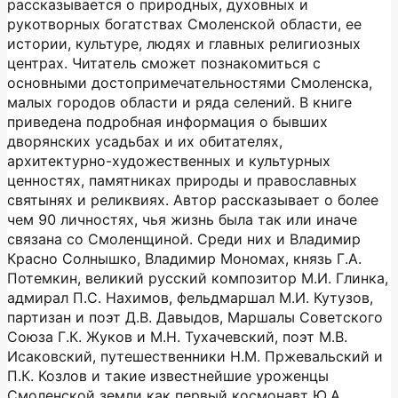
рассказывается о природных, духовных и
рукотворных богатствах Смоленской области, ее
истории, культуре, людях и главных религиозных
центрах. Читатель сможет познакомиться с
основными достопримечательностями Смоленска,
малых городов области и ряда селений. В книге
приведена подробная информация о бывших
дворянских усадьбах и их обитателях,
архитектурно-художественных и культурных
ценностях, памятниках природы и православных
святынях и реликвиях. Автор рассказывает о более
чем 90 личностях, чья жизнь была так или иначе
связана со Смоленщиной. Среди них и Владимир
Красно Солнышко, Владимир Мономах, князь Г.А.
Потемкин, великий русский композитор М.И. Глинка,
адмирал П.С. Нахимов, фельдмаршал М.И. Кутузов,
партизан и поэт Д.В. Давыдов, Маршалы Советского
Союза Г.К. Жуков и М.Н. Тухачевский, поэт М.В.
Исаковский, путешественники Н.М. Пржевальский и
П.К. Козлов и такие известнейшие уроженцы
Смоленской земли как первый космонавт Ю.А.