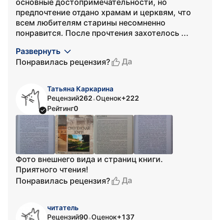
основные достопримечательности, но
предпочтение отдано храмам и церквям, что
всем любителям старины несомненно
понравится. После прочтения захотелось ...
Развернуть
Да
Понравилась рецензия?
Татьяна Каркарина
Рецензий
262
Оценок
+222
•
Рейтинг
0
Фото внешнего вида и страниц книги.
Приятного чтения!
Да
Понравилась рецензия?
читатель
Рецензий
90
Оценок
+137
•