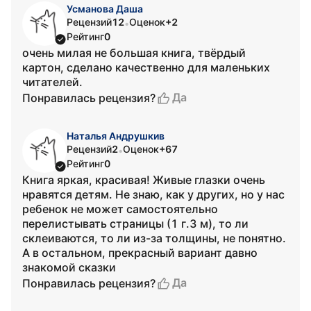
Усманова Даша
Рецензий
12
Оценок
+2
•
Рейтинг
0
очень милая не большая книга, твёрдый
картон, сделано качественно для маленьких
читателей.
Да
Понравилась рецензия?
Наталья Андрушкив
Рецензий
2
Оценок
+67
•
Рейтинг
0
Книга яркая, красивая! Живые глазки очень
нравятся детям. Не знаю, как у других, но у нас
ребенок не может самостоятельно
перелистывать страницы (1 г.3 м), то ли
склеиваются, то ли из-за толщины, не понятно.
А в остальном, прекрасный вариант давно
знакомой сказки
Да
Понравилась рецензия?