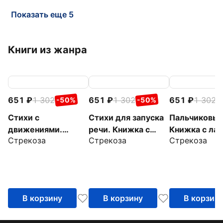
Показать еще 5
Книги из жанра
651
1 302
651
1 302
651
1 302
-50%
-50%
-
Стихи с
Стихи для запуска
Пальчиковые
движениями.
речи. Книжка с
Книжка с ла
Стрекоза
Стрекоза
Стрекоза
Книжка с лапками
лапками
В корзину
В корзину
В корзин