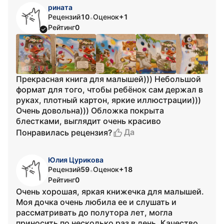
рината
Рецензий
10
Оценок
+1
•
Рейтинг
0
Прекрасная книга для малышей))) Небольшой
формат для того, чтобы ребёнок сам держал в
руках, плотный картон, яркие иллюстрации)))
Очень довольна))) Обложка покрыта
блестками, выглядит очень красиво
Да
Понравилась рецензия?
Юлия Цурикова
Рецензий
59
Оценок
+18
•
Рейтинг
0
Очень хорошая, яркая книжечка для малышей.
Моя дочка очень любила ее и слушать и
рассматривать до полутора лет, могла
приносить по несколько раз в день. Качество