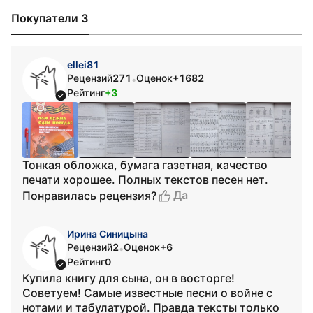
Покупатели 3
ellei81
Рецензий
271
Оценок
+1682
•
Рейтинг
+3
Тонкая обложка, бумага газетная, качество
печати хорошее. Полных текстов песен нет.
Да
Понравилась рецензия?
Ирина Синицына
Рецензий
2
Оценок
+6
•
Рейтинг
0
Купила книгу для сына, он в восторге!
Советуем! Самые известные песни о войне с
нотами и табулатурой. Правда тексты только