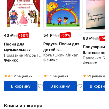
54
108
43
85
-50%
-50%
63
125
-50
Радуга. Песни для
Песни для
Популярные
детей в
музыкальных
блатные пес
Кольяшкин Михаил Александрович
Помазкин Игорь Геннадьевич
сопровождении
спектаклей
гитару. Безн
Феникс
Феникс
фортепиано
Феникс
метод обуче
Учебно-
методическ
4.5
2 рецензии
5
1 рецензия
5
2 рецензии
пособие
В корзину
В корзину
В корзин
Книги из жанра